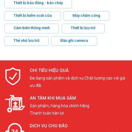
Thiết bị báo động - báo cháy
Thiết bị kiểm soát cửa
Máy chấm công
Cảm biến thông minh
Thiết bị lưu trữ
Thẻ nhớ lưu trữ
Đầu ghi camera
CHI TIÊU HIỆU QUẢ
Đa dạng sản phẩm và dịch vụ Chất lượng cao với giá
ưu đãi
AN TÂM KHI MUA SẮM
Sản phẩm, hàng hóa chính hãng
Thanh toán tiện lợi
DỊCH VỤ CHU ĐÁO