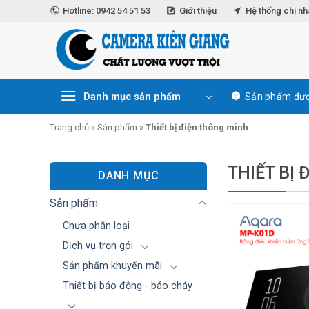
Skip
Hotline: 0942 54 51 53
Giới thiệu
Hệ thống chi n
to
content
Danh mục sản phẩm
Sản phẩm đượ
Trang chủ
»
Sản phẩm
»
Thiết bị điện thông minh
THIẾT BỊ
DANH MỤC
Sản phẩm
Chưa phân loại
Dịch vụ trọn gói
Sản phẩm khuyến mãi
Thiết bị báo động - báo cháy