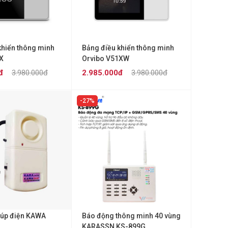
khiển thông minh
Bảng điều khiển thông minh
X
Orvibo V51XW
đ
3.980.000đ
2.985.000đ
3.980.000đ
27%
cúp điện KAWA
Báo động thông minh 40 vùng
KARASSN KS-899G