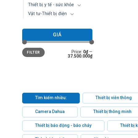
Thiết bị y tế - sức khỏe
Vật tư-Thiết bị điện
GIÁ
Min
Max
Price:
0₫
—
FILTER
price
price
37.500.000₫
Tìm kiếm nhiều:
Thiết bị viễn thông
Camera Dahua
Thiết bị thông minh
Thiết bị báo động - báo cháy
Thiết bị