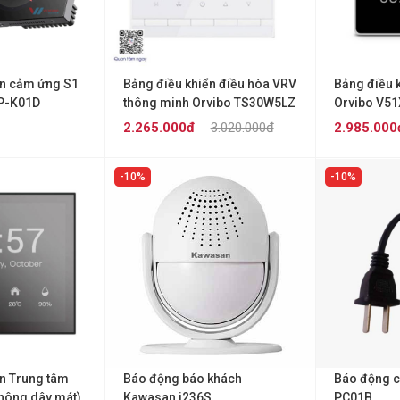
ển cảm ứng S1
Bảng điều khiển điều hòa VRV
Bảng điều 
P-K01D
thông minh Orvibo TS30W5LZ
Orvibo V51
2.265.000đ
3.020.000đ
2.985.000
10%
10%
ển Trung tâm
Báo động báo khách
Báo động 
không dây mát)
Kawasan i236S
PC01B