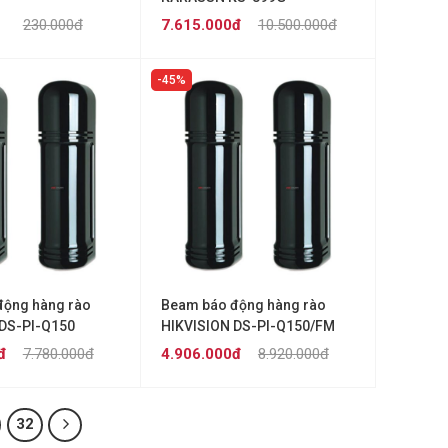
230.000đ
7.615.000đ
10.500.000đ
45%
động hàng rào
Beam báo động hàng rào
 DS-PI-Q150
HIKVISION DS-PI-Q150/FM
đ
7.780.000đ
4.906.000đ
8.920.000đ
32