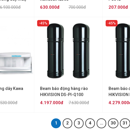
6.930.000đ
630.000đ
700.000đ
207.000đ
45%
45%
ng dây Kawa
Beam báo động hàng rào
Beam báo 
HIKVISION DS-PI-Q100
HIKVISION
530.000đ
4.197.000đ
7.630.000đ
4.279.000
1
2
3
4
…
30
31