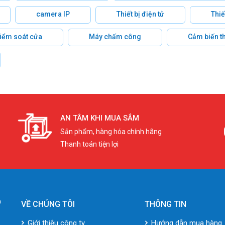
camera IP
Thiết bị điện tử
Thiế
 kiểm soát cửa
Máy chấm công
Cảm biến t
AN TÂM KHI MUA SẮM
Sản phẩm, hàng hóa chính hãng
Thanh toán tiện lợi
VỀ CHÚNG TÔI
THÔNG TIN
Giới thiệu công ty
Hướng dẫn mua hàng