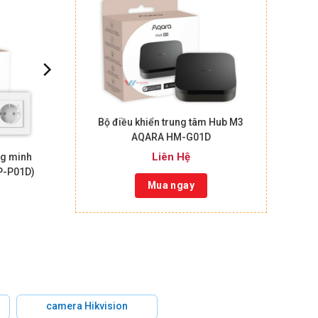
Bộ điều khiển trung tâm Hub M3
AQARA HM-G01D
Liên Hệ
ng minh
P-P01D)
Mua ngay
camera Hikvision