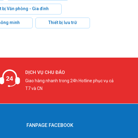
t bị Văn phòng - Gia đình
hông minh
Thiết bị lưu trữ
DỊCH VỤ CHU ĐÁO
Giao hàng nhanh trong 24h Hotline phục vụ cả
T7 và CN
FANPAGE FACEBOOK