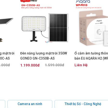
 mặt trời
Đèn năng lượng mặt trời 350W
Ổ cắm âm tường thô
0C-AS
GONEO GN-C350B-AS
bản EU AQARA H2 (W
9.000đ
1.599.000đ
Liên Hệ
1.199.000đ
Camera an ninh
Thiết bị Số - Công Nghệ