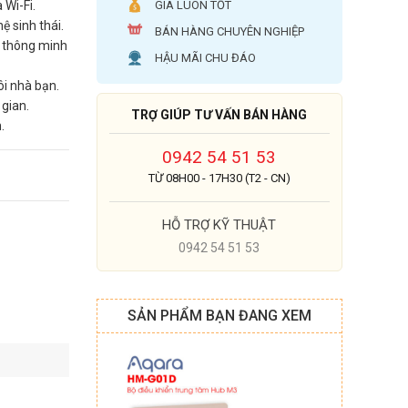
 Wi-Fi.
GIÁ LUÔN TỐT
ệ sinh thái.
BÁN HÀNG CHUYÊN NGHIỆP
ị thông minh
HẬU MÃI CHU ĐÁO
i nhà bạn.
 gian.
TRỢ GIÚP TƯ VẤN BÁN HÀNG
.
0942 54 51 53
TỪ 08H00 - 17H30 (T2 - CN)
HỖ TRỢ KỸ THUẬT
0942 54 51 53
SẢN PHẨM BẠN ĐANG XEM