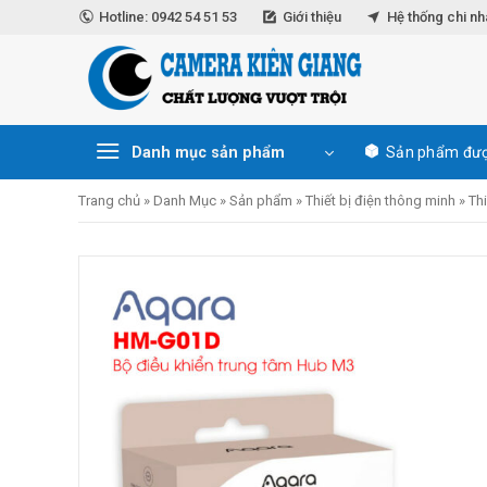
Skip
Hotline: 0942 54 51 53
Giới thiệu
Hệ thống chi n
to
content
Danh mục sản phẩm
Sản phẩm đượ
Trang chủ
»
Danh Mục
»
Sản phẩm
»
Thiết bị điện thông minh
»
Th