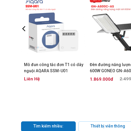
 T2 10W
Mô đun công tắc đơn T1 có dây
Đèn đường năng lượng
D01LM
nguội AQARA SSM-U01
600W GONEO GN-A60
Liên Hệ
2.49
1.869.000đ
Tìm kiếm nhiều:
Thiết bị viễn thông