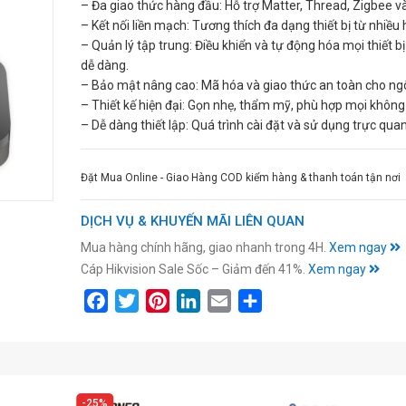
– Đa giao thức hàng đầu: Hỗ trợ Matter, Thread, Zigbee và
– Kết nối liền mạch: Tương thích đa dạng thiết bị từ nhiều h
– Quản lý tập trung: Điều khiển và tự động hóa mọi thiết b
dễ dàng.
– Bảo mật nâng cao: Mã hóa và giao thức an toàn cho ngô
– Thiết kế hiện đại: Gọn nhẹ, thẩm mỹ, phù hợp mọi không
– Dễ dàng thiết lập: Quá trình cài đặt và sử dụng trực quan
Đặt Mua Online - Giao Hàng COD kiểm hàng & thanh toán tận nơi
DỊCH VỤ & KHUYẾN MÃI LIÊN QUAN
Mua hàng chính hãng, giao nhanh trong 4H.
Xem ngay
Cáp Hikvision Sale Sốc – Giảm đến 41%.
Xem ngay
Facebook
Twitter
Pinterest
LinkedIn
Email
Share
25%