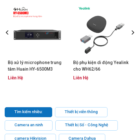
Bộ xử lý microphone trung
Bộ phụ kiện di động Yealink
tâm Huain HY-6500M3
cho WH62/66
Liên Hệ
Liên Hệ
Tìm kiếm nhiều:
Thiết bị viễn thông
Camera an ninh
Thiết bị Số - Công Nghệ
camera Hikvision
Camera Dahua