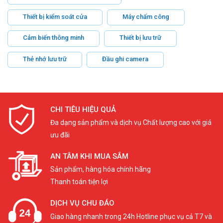
Thiết bị kiểm soát cửa
Máy chấm công
Cảm biến thông minh
Thiết bị lưu trữ
Thẻ nhớ lưu trữ
Đầu ghi camera
CHI TIÊU HIỆU QUẢ
Đa dạng sản phẩm và dịch vụ Chất lượng cao với giá
ưu đãi
AN TÂM KHI MUA SẮM
Sản phẩm, hàng hóa chính hãng
Thanh toán tiện lợi
DỊCH VỤ CHU ĐÁO
Giao hàng nhanh trong 24h Hotline phục vụ cả T7 và