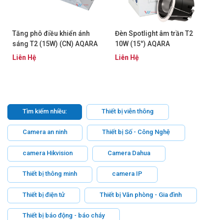
Tăng phô điều khiển ánh
Đèn Spotlight âm trần T2
sáng T2 (15W) (CN) AQARA
10W (15°) AQARA
SSWHLQD11LM
LTSZNSD01LM
Liên Hệ
Liên Hệ
Tìm kiếm nhiều:
Thiết bị viễn thông
Camera an ninh
Thiết bị Số - Công Nghệ
camera Hikvision
Camera Dahua
Thiết bị thông minh
camera IP
Thiết bị điện tử
Thiết bị Văn phòng - Gia đình
Thiết bị báo động - báo cháy