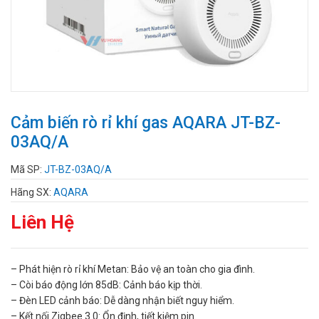
Cảm biến rò rỉ khí gas AQARA JT-BZ-
03AQ/A
Mã SP:
JT-BZ-03AQ/A
Hãng SX:
AQARA
Liên Hệ
– Phát hiện rò rỉ khí Metan: Bảo vệ an toàn cho gia đình.
– Còi báo động lớn 85dB: Cảnh báo kịp thời.
– Đèn LED cảnh báo: Dễ dàng nhận biết nguy hiểm.
– Kết nối Zigbee 3.0: Ổn định, tiết kiệm pin.