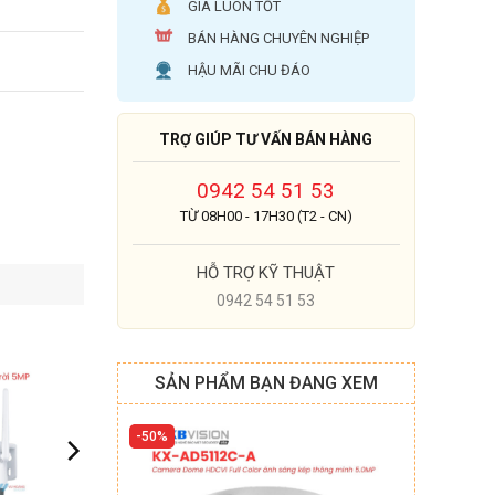
GIÁ LUÔN TỐT
BÁN HÀNG CHUYÊN NGHIỆP
HẬU MÃI CHU ĐÁO
TRỢ GIÚP TƯ VẤN BÁN HÀNG
0942 54 51 53
TỪ 08H00 - 17H30 (T2 - CN)
HỖ TRỢ KỸ THUẬT
0942 54 51 53
SẢN PHẨM BẠN ĐANG XEM
50%