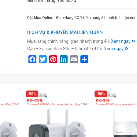
Giá chính hãng:
950.000 đ
Đặt Mua Online - Giao Hàng COD kiểm hàng & thanh toán tận nơi
DỊCH VỤ & KHUYẾN MÃI LIÊN QUAN
Mua hàng chính hãng, giao nhanh trong 4H.
Xem ngay
Cáp Hikvision Sale Sốc – Giảm đến 41%.
Xem ngay
Facebook
Twitter
Pinterest
LinkedIn
Email
Share
50%
50%