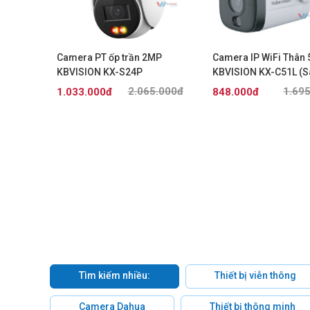
Camera PT ốp trần 2MP
Camera IP WiFi Thân
N-A
KBVISION KX-S24P
KBVISION KX-C51L (S
.000đ
2.065.000đ
1.69
1.033.000đ
848.000đ
Tìm kiếm nhiều:
Thiết bị viễn thông
Camera Dahua
Thiết bị thông minh