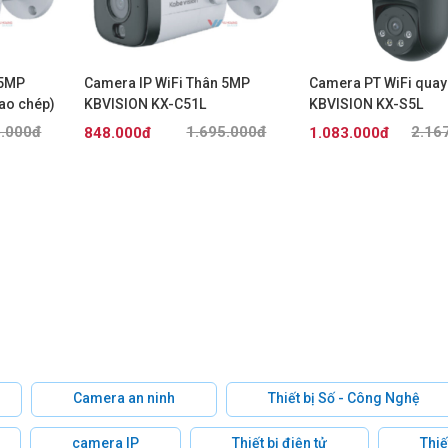
 5MP
Camera IP WiFi Thân 5MP
Camera PT WiFi quay
ao chép)
KBVISION KX-C51L
KBVISION KX-S5L
5.000đ
1.695.000đ
2.16
848.000đ
1.083.000đ
Camera an ninh
Thiết bị Số - Công Nghệ
camera IP
Thiết bị điện tử
Thiế