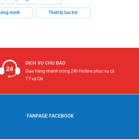
hông minh
Thiết bị lưu trữ
DỊCH VỤ CHU ĐÁO
Giao hàng nhanh trong 24h Hotline phục vụ cả
T7 và CN
FANPAGE FACEBOOK