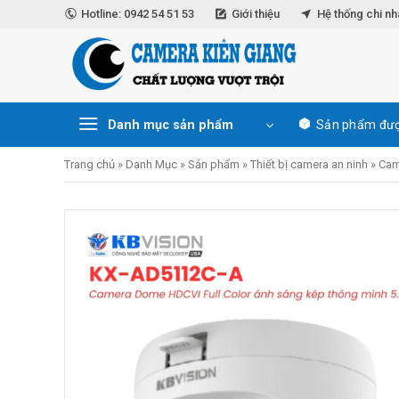
Skip
Hotline: 0942 54 51 53
Giới thiệu
Hệ thống chi n
to
content
Danh mục sản phẩm
Sản phẩm đượ
Trang chủ
»
Danh Mục
»
Sản phẩm
»
Thiết bị camera an ninh
»
Cam