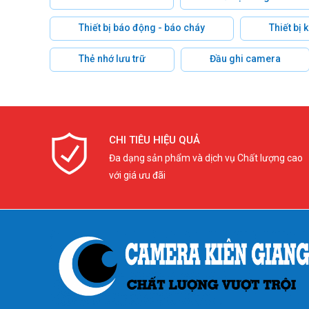
Thiết bị báo động - báo cháy
Thiết bị
Thẻ nhớ lưu trữ
Đầu ghi camera
CHI TIÊU HIỆU QUẢ
Đa dạng sản phẩm và dịch vụ Chất lượng cao
với giá ưu đãi