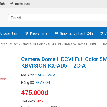
hánh
Tuyển dụng
c quan tâm
Khuyến mãi
Giao hàng nhanh 24h
7
era quan sát
»
Camera Full Color
»
KBVISION
»
Camera Dome HDCVI Full Co
Camera Dome HDCVI Full Color 5
KBVISION KX-AD5112C-A
Mã SP:
KX-AD5112C-A
Hãng SX:
KBVISION
475.000đ
Tiết kiệm:
50%