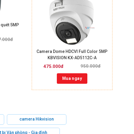
 quét 5MP
7.000đ
Camera Dome HDCVI Full Color 5MP
KBVISION KX-AD5112C-A
950.000đ
475.000đ
Mua ngay
camera Hikvision
t bị Văn phòng - Gia đình