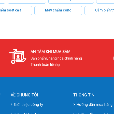
 kiểm soát cửa
Máy chấm công
Cảm biến t
AN TÂM KHI MUA SẮM
Sản phẩm, hàng hóa chính hãng
Thanh toán tiện lợi
VỀ CHÚNG TÔI
THÔNG TIN
Giới thiệu công ty
Hướng dẫn mua hàng