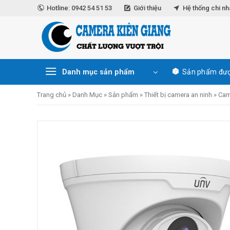
Skip
Hotline: 0942 54 51 53
Giới thiệu
Hệ thống chi n
to
content
Danh mục sản phẩm
Sản phẩm đượ
Trang chủ
»
Danh Mục
»
Sản phẩm
»
Thiết bị camera an ninh
»
Cam