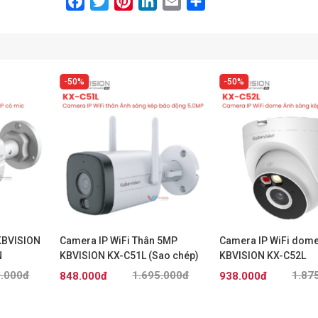
Facebook
Twitter
Pinterest
LinkedIn
Email
Share
50%
50%
KBVISION
Camera IP WiFi Thân 5MP
Camera IP WiFi dom
N
KBVISION KX-C51L (Sao chép)
KBVISION KX-C52L
0.000đ
1.695.000đ
1.87
848.000đ
938.000đ