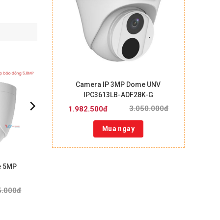
Camera IP 3MP Dome UNV
IPC3613LB-ADF28K-G
3.050.000đ
1.982.500đ
Mua ngay
e 5MP
5.000đ