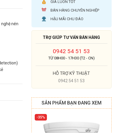
GIÁ LUÔN TỐT
BÁN HÀNG CHUYÊN NGHIỆP
HẬU MÃI CHU ĐÁO
g nghệ nén
TRỢ GIÚP TƯ VẤN BÁN HÀNG
0942 54 51 53
TỪ 08H00 - 17H30 (T2 - CN)
detection)
kẻ
HỖ TRỢ KỸ THUẬT
0942 54 51 53
SẢN PHẨM BẠN ĐANG XEM
35%