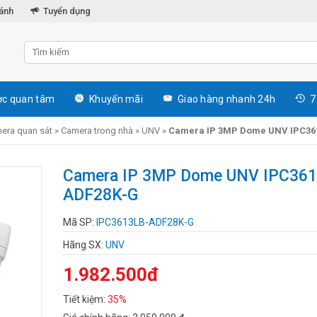
hánh
Tuyển dụng
c quan tâm
Khuyến mãi
Giao hàng nhanh 24h
7
era quan sát
»
Camera trong nhà
»
UNV
»
Camera IP 3MP Dome UNV IPC36
Camera IP 3MP Dome UNV IPC361
ADF28K-G
Mã SP:
IPC3613LB-ADF28K-G
Hãng SX:
UNV
1.982.500đ
Tiết kiệm:
35%