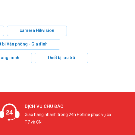
camera Hikvision
t bị Văn phòng - Gia đình
hông minh
Thiết bị lưu trữ
DỊCH VỤ CHU ĐÁO
Giao hàng nhanh trong 24h Hotline phục vụ cả
T7 và CN