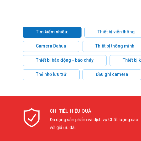
Tìm kiếm nhiều:
Thiết bị viễn thông
Camera Dahua
Thiết bị thông minh
Thiết bị báo động - báo cháy
Thiết bị
Thẻ nhớ lưu trữ
Đầu ghi camera
CHI TIÊU HIỆU QUẢ
Đa dạng sản phẩm và dịch vụ Chất lượng cao
với giá ưu đãi