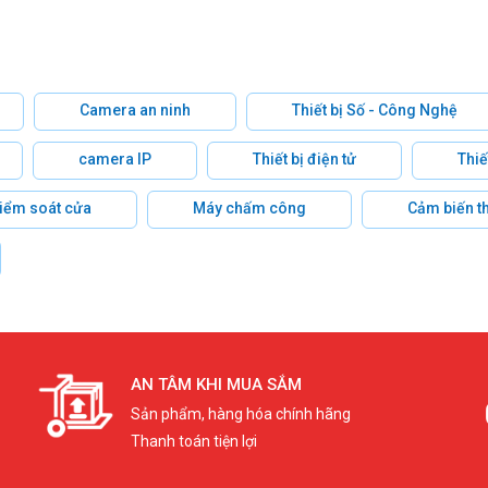
Camera an ninh
Thiết bị Số - Công Nghệ
camera IP
Thiết bị điện tử
Thiế
 kiểm soát cửa
Máy chấm công
Cảm biến t
AN TÂM KHI MUA SẮM
Sản phẩm, hàng hóa chính hãng
Thanh toán tiện lợi