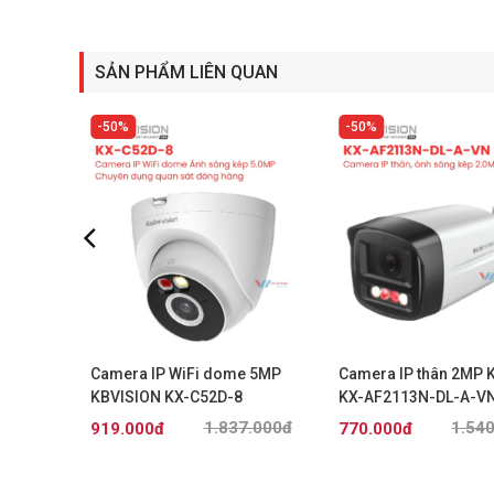
SẢN PHẨM LIÊN QUAN
50%
50%
 quét 5MP
Camera IP WiFi dome 5MP
Camera IP thân 2MP 
O
KBVISION KX-C52D-8
KX-AF2113N-DL-A-V
.000đ
1.837.000đ
1.54
919.000đ
770.000đ