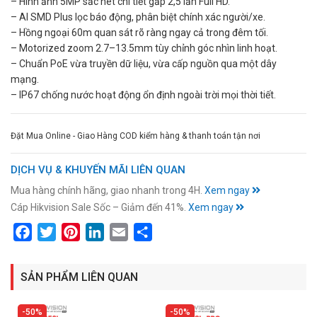
– Hình ảnh 5MP sắc nét chi tiết gấp 2,5 lần Full HD.
– AI SMD Plus lọc báo động, phân biệt chính xác người/xe.
– Hồng ngoại 60m quan sát rõ ràng ngay cả trong đêm tối.
– Motorized zoom 2.7–13.5mm tùy chỉnh góc nhìn linh hoạt.
– Chuẩn PoE vừa truyền dữ liệu, vừa cấp nguồn qua một dây
mạng.
– IP67 chống nước hoạt động ổn định ngoài trời mọi thời tiết.
Đặt Mua Online - Giao Hàng COD kiểm hàng & thanh toán tận nơi
DỊCH VỤ & KHUYẾN MÃI LIÊN QUAN
Mua hàng chính hãng, giao nhanh trong 4H.
Xem ngay
Cáp Hikvision Sale Sốc – Giảm đến 41%.
Xem ngay
Facebook
Twitter
Pinterest
LinkedIn
Email
Share
SẢN PHẨM LIÊN QUAN
50%
50%