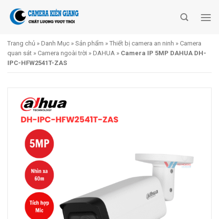
Skip
to
content
Trang chủ
»
Danh Mục
»
Sản phẩm
»
Thiết bị camera an ninh
»
Camera
quan sát
»
Camera ngoài trời
»
DAHUA
»
Camera IP 5MP DAHUA DH-
IPC-HFW2541T-ZAS