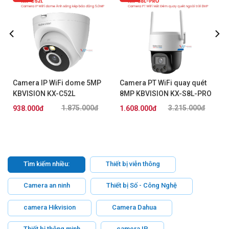
Camera IP WiFi dome 5MP
Camera PT WiFi quay quét
KBVISION KX-C52L
8MP KBVISION KX-S8L-PRO
1.875.000đ
3.215.000đ
938.000đ
1.608.000đ
Tìm kiếm nhiều:
Thiết bị viễn thông
Camera an ninh
Thiết bị Số - Công Nghệ
camera Hikvision
Camera Dahua
Thiết bị thông minh
camera IP