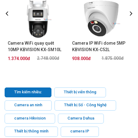
Camera WiFi quay quét
Camera IP WiFi dome 5MP
10MP KBVISION KX-SM10L
KBVISION KX-C52L
2.748.000đ
1.875.000đ
1.374.000đ
938.000đ
Tìm kiếm nhiều:
Thiết bị viễn thông
Camera an ninh
Thiết bị Số - Công Nghệ
camera Hikvision
Camera Dahua
Thiết bị thông minh
camera IP