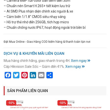
– Camera 6MP full-color ban đêm đến 30m
– Chuẩn nén Smart H.265+ tiết kiệm lưu trữ
– AI SMD Plus nhận diện chính xác người & xe
– Cảm biến 1/1.8″ CMOS siêu nhạy sáng
– Hỗ trợ thẻ nhớ đến 256GB, tích hợp micro
– Chuẩn chống nước IP67, hoạt động ngoài trời bền bỉ
Đặt Mua Online - Giao Hàng COD kiểm hàng & thanh toán tận nơi
DỊCH VỤ & KHUYẾN MÃI LIÊN QUAN
Mua hàng chính hãng, giao nhanh trong 4H.
Xem ngay
Cáp Hikvision Sale Sốc – Giảm đến 41%.
Xem ngay
Facebook
Twitter
Pinterest
LinkedIn
Email
Share
SẢN PHẨM LIÊN QUAN
50%
50%