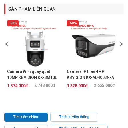
SẢN PHẨM LIÊN QUAN
50%
50%
Camera WiFi quay quét
Camera IP thân 4MP
O
10MP KBVISION KX-SM10L
KBVISION KX-AD4003N-A
2.748.000đ
2.655.000đ
1.374.000đ
1.328.000đ
Tìm kiếm nhiều:
Thiết bị viễn thông