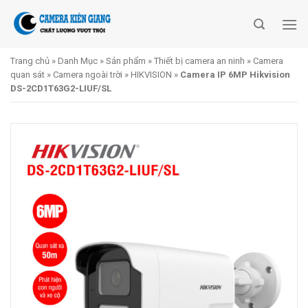
Skip
to
content
Trang chủ
»
Danh Mục
»
Sản phẩm
»
Thiết bị camera an ninh
»
Camera
quan sát
»
Camera ngoài trời
»
HIKVISION
»
Camera IP 6MP Hikvision
DS-2CD1T63G2-LIUF/SL