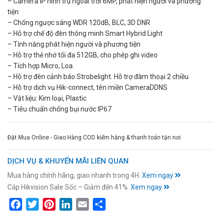
– Camera IP hình trụ ngoài trời 6MP, phát hiện người và phương
tiện
– Chống ngược sáng WDR 120dB, BLC, 3D DNR
– Hỗ trợ chế độ đèn thông minh Smart Hybrid Light
– Tính năng phát hiện người và phương tiện
– Hỗ trợ thẻ nhớ tối đa 512GB, cho phép ghi video
– Tích hợp Micro, Loa.
– Hỗ trợ đèn cảnh báo Strobelight. Hỗ trợ đàm thoại 2 chiều
– Hỗ trợ dịch vụ Hik-connect, tên miền CameraDDNS
– Vật liệu: Kim loại, Plastic
– Tiêu chuẩn chống bụi nước IP67
Đặt Mua Online - Giao Hàng COD kiểm hàng & thanh toán tận nơi
DỊCH VỤ & KHUYẾN MÃI LIÊN QUAN
Mua hàng chính hãng, giao nhanh trong 4H.
Xem ngay
Cáp Hikvision Sale Sốc – Giảm đến 41%.
Xem ngay
Facebook
Twitter
Pinterest
LinkedIn
Email
Share