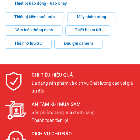
Thiết bị báo động - báo cháy
Thiết bị kiểm soát cửa
Máy chấm công
Cảm biến thông minh
Thiết bị lưu trữ
Thẻ nhớ lưu trữ
Đầu ghi camera
CHI TIÊU HIỆU QUẢ
Đa dạng sản phẩm và dịch vụ Chất lượng cao với giá
ưu đãi
AN TÂM KHI MUA SẮM
Sản phẩm, hàng hóa chính hãng
Thanh toán tiện lợi
DỊCH VỤ CHU ĐÁO