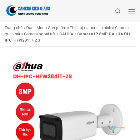
Skip
to
content
Trang chủ
»
Danh Mục
»
Sản phẩm
»
Thiết bị camera an ninh
»
Camera
quan sát
»
Camera ngoài trời
»
DAHUA
»
Camera IP 8MP DAHUA DH-
IPC-HFW2841T-ZS