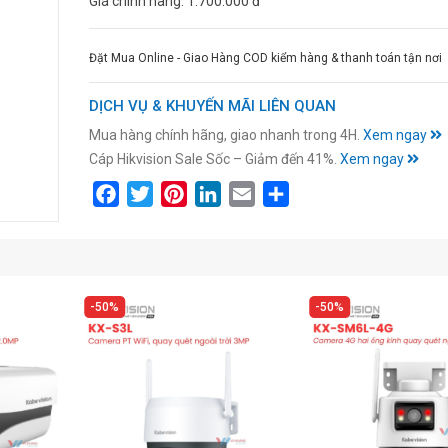
Giá chính hãng:
1.700.000 đ
Đặt Mua Online - Giao Hàng COD kiểm hàng & thanh toán tận nơi
DỊCH VỤ & KHUYẾN MÃI LIÊN QUAN
Mua hàng chính hãng, giao nhanh trong 4H.
Xem ngay
Cáp Hikvision Sale Sốc – Giảm đến 41%.
Xem ngay
Facebook
Twitter
Pinterest
LinkedIn
Email
Share
50%
50%