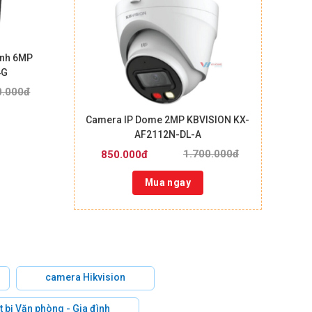
ính 6MP
4G
0.000đ
Camera IP Dome 2MP KBVISION KX-
AF2112N-DL-A
1.700.000đ
850.000đ
Mua ngay
camera Hikvision
t bị Văn phòng - Gia đình