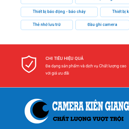
Thiết bị báo động - báo cháy
Thiết bị
Thẻ nhớ lưu trữ
Đầu ghi camera
CHI TIÊU HIỆU QUẢ
Đa dạng sản phẩm và dịch vụ Chất lượng cao
với giá ưu đãi