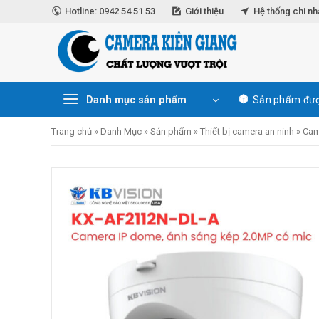
Skip
Hotline: 0942 54 51 53
Giới thiệu
Hệ thống chi n
to
content
Danh mục sản phẩm
Sản phẩm đượ
Trang chủ
»
Danh Mục
»
Sản phẩm
»
Thiết bị camera an ninh
»
Cam