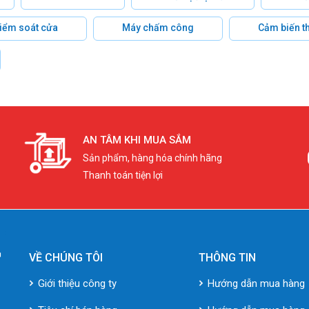
 kiểm soát cửa
Máy chấm công
Cảm biến t
AN TÂM KHI MUA SẮM
Sản phẩm, hàng hóa chính hãng
Thanh toán tiện lợi
VỀ CHÚNG TÔI
THÔNG TIN
Giới thiệu công ty
Hướng dẫn mua hàng