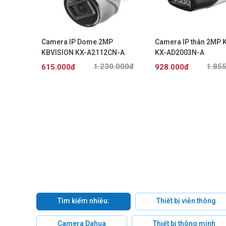
KBVISION
Camera IP Dome 2MP
Camera IP thân 2MP 
KBVISION KX-A2112CN-A
KX-AD2003N-A
.000đ
1.230.000đ
1.85
615.000đ
928.000đ
Tìm kiếm nhiều:
Thiết bị viễn thông
Camera Dahua
Thiết bị thông minh