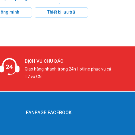
hông minh
Thiết bị lưu trữ
DỊCH VỤ CHU ĐÁO
Giao hàng nhanh trong 24h Hotline phục vụ cả
T7 và CN
FANPAGE FACEBOOK