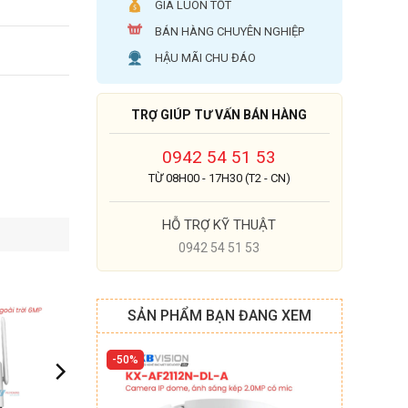
GIÁ LUÔN TỐT
BÁN HÀNG CHUYÊN NGHIỆP
HẬU MÃI CHU ĐÁO
TRỢ GIÚP TƯ VẤN BÁN HÀNG
0942 54 51 53
TỪ 08H00 - 17H30 (T2 - CN)
HỖ TRỢ KỸ THUẬT
0942 54 51 53
SẢN PHẨM BẠN ĐANG XEM
50%