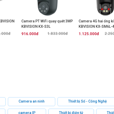
KBVISION
Camera PT WiFi quay quét 3MP
Camera 4G hai ống k
KBVISION KX-S3L
KBVISION KX-SM6L-
5.000đ
1.833.000đ
2.25
916.000đ
1.125.000đ
Camera an ninh
Thiết bị Số - Công Nghệ
camera IP
Thiết bị điện tử
Thiế