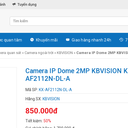
hánh
Tuyển dụng
c quan tâm
Khuyến mãi
Giao hàng nhanh 24h
7
era quan sát
»
Camera ngoài trời
»
KBVISION
»
Camera IP Dome 2MP KBVIS
Camera IP Dome 2MP KBVISION K
AF2112N-DL-A
Mã SP:
KX-AF2112N-DL-A
Hãng SX:
KBVISION
850.000đ
Tiết kiệm:
50%