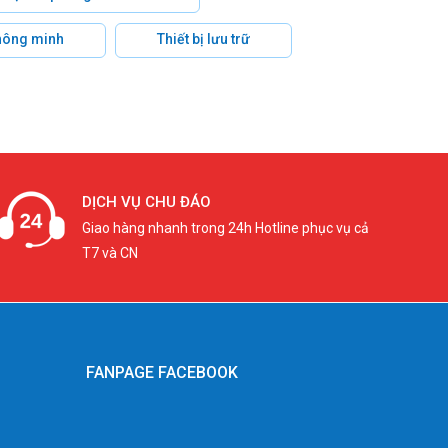
hông minh
Thiết bị lưu trữ
DỊCH VỤ CHU ĐÁO
Giao hàng nhanh trong 24h Hotline phục vụ cả
T7 và CN
FANPAGE FACEBOOK