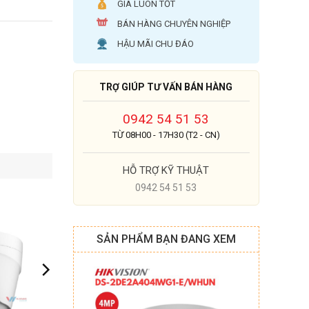
GIÁ LUÔN TỐT
BÁN HÀNG CHUYÊN NGHIỆP
HẬU MÃI CHU ĐÁO
TRỢ GIÚP TƯ VẤN BÁN HÀNG
0942 54 51 53
TỪ 08H00 - 17H30 (T2 - CN)
HỖ TRỢ KỸ THUẬT
0942 54 51 53
SẢN PHẨM BẠN ĐANG XEM