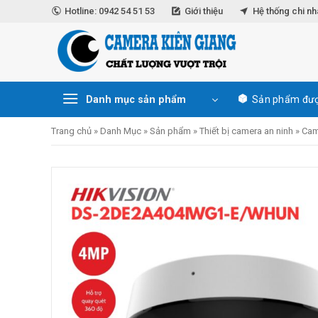
Skip
Hotline: 0942 54 51 53
Giới thiệu
Hệ thống chi n
to
content
Danh mục sản phẩm
Sản phẩm đượ
Trang chủ
»
Danh Mục
»
Sản phẩm
»
Thiết bị camera an ninh
»
Cam