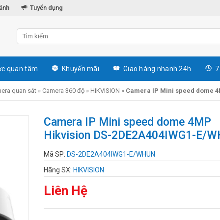
hánh
Tuyển dụng
c quan tâm
Khuyến mãi
Giao hàng nhanh 24h
7
era quan sát
»
Camera 360 độ
»
HIKVISION
»
Camera IP Mini speed dome 
Camera IP Mini speed dome 4MP
Hikvision DS-2DE2A404IWG1-E/
Mã SP:
DS-2DE2A404IWG1-E/WHUN
Hãng SX:
HIKVISION
Liên Hệ