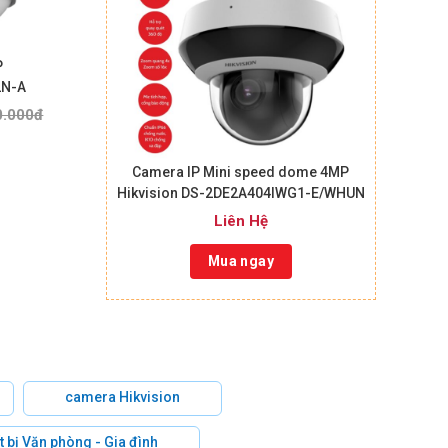
P
2N-A
0.000đ
Camera IP Mini speed dome 4MP
Hikvision DS-2DE2A404IWG1-E/WHUN
Liên Hệ
Mua ngay
camera Hikvision
t bị Văn phòng - Gia đình