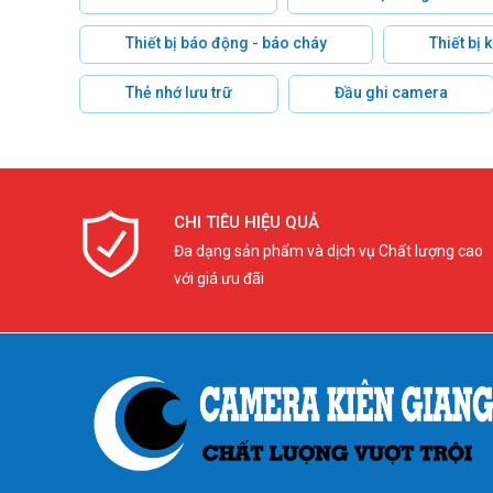
Thiết bị báo động - báo cháy
Thiết bị
Thẻ nhớ lưu trữ
Đầu ghi camera
CHI TIÊU HIỆU QUẢ
Đa dạng sản phẩm và dịch vụ Chất lượng cao
với giá ưu đãi