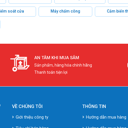
 kiểm soát cửa
Máy chấm công
Cảm biến t
AN TÂM KHI MUA SẮM
Sản phẩm, hàng hóa chính hãng
Thanh toán tiện lợi
VỀ CHÚNG TÔI
THÔNG TIN
Giới thiệu công ty
Hướng dẫn mua hàng