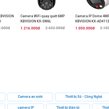
KBVISION
Camera WiFi quay quét 6MP
Camera IP Dome 4M
N
KBVISION KX-SM6L
KBVISION KX-AD411
0.000đ
2.432.000đ
2.10
1.216.000đ
1.050.000đ
Camera an ninh
Thiết bị Số - Công Nghệ
camera IP
Thiết bị điện tử
Thiế