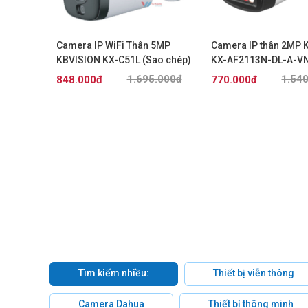
 quét 3MP
Camera IP WiFi Thân 5MP
Camera IP thân 2MP 
O
KBVISION KX-C51L (Sao chép)
KX-AF2113N-DL-A-V
.000đ
1.695.000đ
1.54
848.000đ
770.000đ
Tìm kiếm nhiều:
Thiết bị viễn thông
Camera Dahua
Thiết bị thông minh