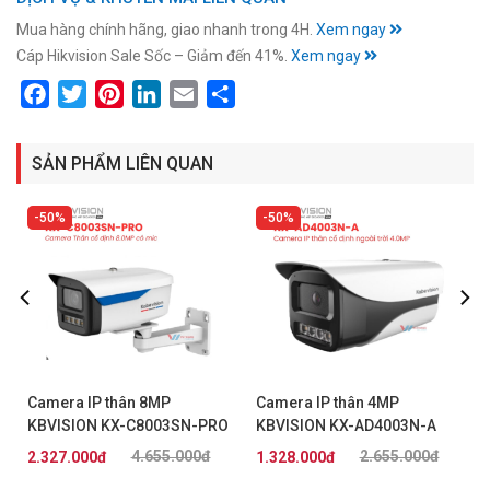
Mua hàng chính hãng, giao nhanh trong 4H.
Xem ngay
Cáp Hikvision Sale Sốc – Giảm đến 41%.
Xem ngay
Facebook
Twitter
Pinterest
LinkedIn
Email
Share
SẢN PHẨM LIÊN QUAN
50%
50%
Camera IP thân 8MP
Camera IP thân 4MP
KBVISION KX-C8003SN-PRO
KBVISION KX-AD4003N-A
4.655.000đ
2.655.000đ
2.327.000đ
1.328.000đ