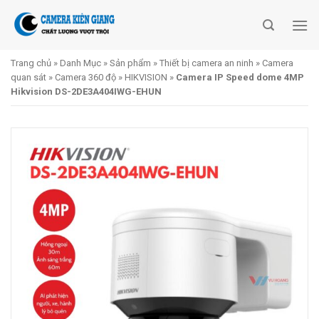
Skip
to
content
Trang chủ
»
Danh Mục
»
Sản phẩm
»
Thiết bị camera an ninh
»
Camera
quan sát
»
Camera 360 độ
»
HIKVISION
»
Camera IP Speed dome 4MP
Hikvision DS-2DE3A404IWG-EHUN