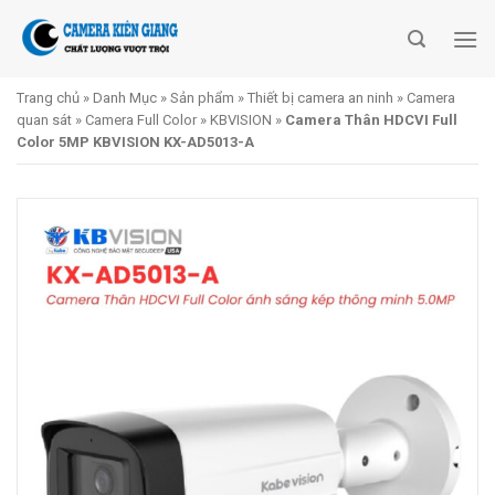
Skip
to
content
Trang chủ
»
Danh Mục
»
Sản phẩm
»
Thiết bị camera an ninh
»
Camera
quan sát
»
Camera Full Color
»
KBVISION
»
Camera Thân HDCVI Full
Color 5MP KBVISION KX-AD5013-A