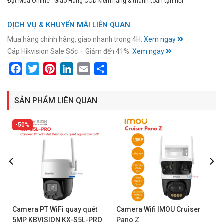
Đặt Mua Online - Giao Hàng COD kiểm hàng & thanh toán tận nơi
DỊCH VỤ & KHUYẾN MÃI LIÊN QUAN
Mua hàng chính hãng, giao nhanh trong 4H.
Xem ngay
Cáp Hikvision Sale Sốc – Giảm đến 41%.
Xem ngay
Facebook
Twitter
Pinterest
LinkedIn
Email
Share
SẢN PHẨM LIÊN QUAN
50%
Camera PT WiFi quay quét
Camera Wifi IMOU Cruiser
5MP KBVISION KX-S5L-PRO
Pano Z