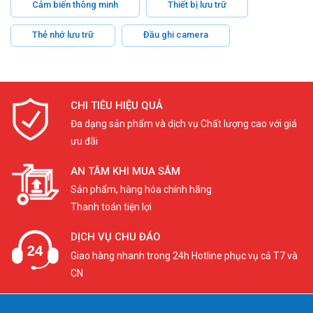
Cảm biến thông minh
Thiết bị lưu trữ
Thẻ nhớ lưu trữ
Đầu ghi camera
CHI TIÊU HIỆU QUẢ
Đa dạng sản phẩm và dịch vụ Chất lượng cao với giá
ưu đãi
AN TÂM KHI MUA SẮM
Sản phẩm, hàng hóa chính hãng
Thanh toán tiện lợi
DỊCH VỤ CHU ĐÁO
Giao hàng nhanh trong 24h Hotline phục vụ cả T7 và
CN