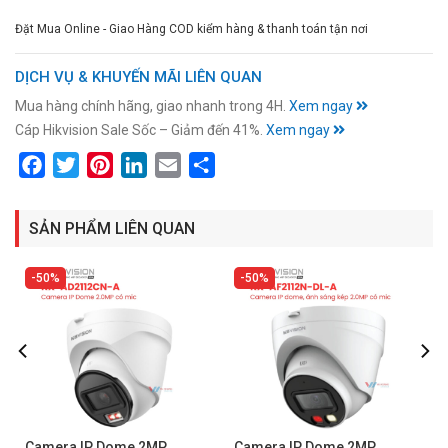
Đặt Mua Online - Giao Hàng COD kiểm hàng & thanh toán tận nơi
DỊCH VỤ & KHUYẾN MÃI LIÊN QUAN
Mua hàng chính hãng, giao nhanh trong 4H.
Xem ngay
Cáp Hikvision Sale Sốc – Giảm đến 41%.
Xem ngay
Facebook
Twitter
Pinterest
LinkedIn
Email
Share
SẢN PHẨM LIÊN QUAN
50%
50%
Camera IP Dome 2MP
Camera IP Dome 2MP