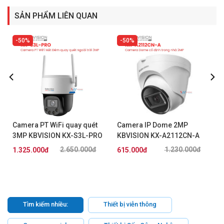
SẢN PHẨM LIÊN QUAN
50%
50%
Camera PT WiFi quay quét
Camera IP Dome 2MP
3MP KBVISION KX-S3L-PRO
KBVISION KX-A2112CN-A
2.650.000đ
1.230.000đ
1.325.000đ
615.000đ
Tìm kiếm nhiều:
Thiết bị viễn thông