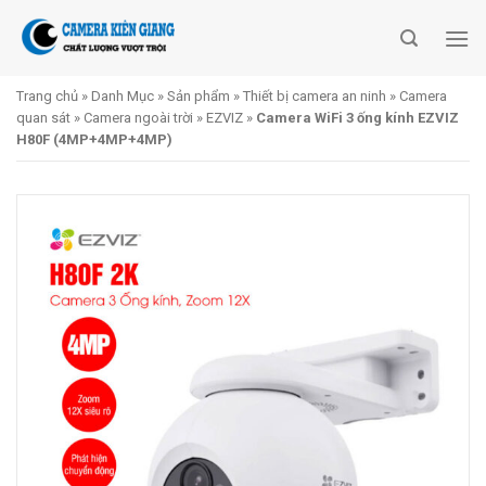
Skip
to
content
Trang chủ
»
Danh Mục
»
Sản phẩm
»
Thiết bị camera an ninh
»
Camera
quan sát
»
Camera ngoài trời
»
EZVIZ
»
Camera WiFi 3 ống kính EZVIZ
H80F (4MP+4MP+4MP)