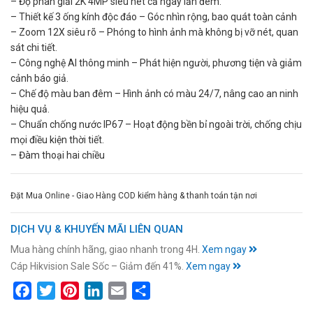
– Độ phân giải 2K 4MP siêu nét cả ngày lẫn đêm.
– Thiết kế 3 ống kính độc đáo – Góc nhìn rộng, bao quát toàn cảnh
– Zoom 12X siêu rõ – Phóng to hình ảnh mà không bị vỡ nét, quan
sát chi tiết.
– Công nghệ AI thông minh – Phát hiện người, phương tiện và giảm
cảnh báo giả.
– Chế độ màu ban đêm – Hình ảnh có màu 24/7, nâng cao an ninh
hiệu quả.
– Chuẩn chống nước IP67 – Hoạt động bền bỉ ngoài trời, chống chịu
mọi điều kiện thời tiết.
– Đàm thoại hai chiều
Đặt Mua Online - Giao Hàng COD kiểm hàng & thanh toán tận nơi
DỊCH VỤ & KHUYẾN MÃI LIÊN QUAN
Mua hàng chính hãng, giao nhanh trong 4H.
Xem ngay
Cáp Hikvision Sale Sốc – Giảm đến 41%.
Xem ngay
Facebook
Twitter
Pinterest
LinkedIn
Email
Share