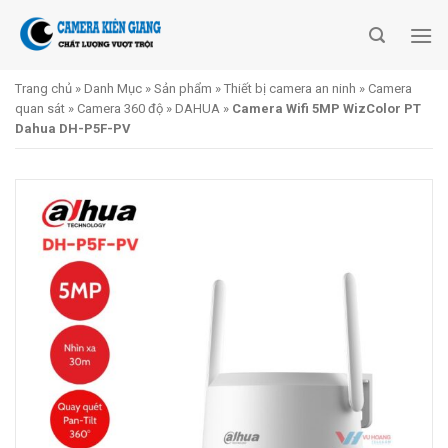
Skip
to
content
Trang chủ
»
Danh Mục
»
Sản phẩm
»
Thiết bị camera an ninh
»
Camera
quan sát
»
Camera 360 độ
»
DAHUA
»
Camera Wifi 5MP WizColor PT
Dahua DH-P5F-PV