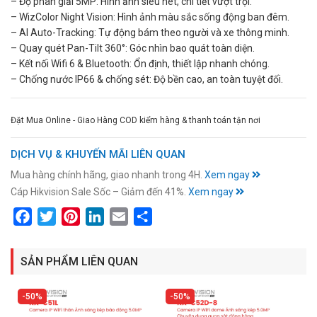
– Độ phân giải 5MP: Hình ảnh siêu nét, chi tiết vượt trội.
– WizColor Night Vision: Hình ảnh màu sắc sống động ban đêm.
– AI Auto-Tracking: Tự động bám theo người và xe thông minh.
– Quay quét Pan-Tilt 360°: Góc nhìn bao quát toàn diện.
– Kết nối Wifi 6 & Bluetooth: Ổn định, thiết lập nhanh chóng.
– Chống nước IP66 & chống sét: Độ bền cao, an toàn tuyệt đối.
Đặt Mua Online - Giao Hàng COD kiểm hàng & thanh toán tận nơi
DỊCH VỤ & KHUYẾN MÃI LIÊN QUAN
Mua hàng chính hãng, giao nhanh trong 4H.
Xem ngay
Cáp Hikvision Sale Sốc – Giảm đến 41%.
Xem ngay
Facebook
Twitter
Pinterest
LinkedIn
Email
Share
SẢN PHẨM LIÊN QUAN
50%
50%