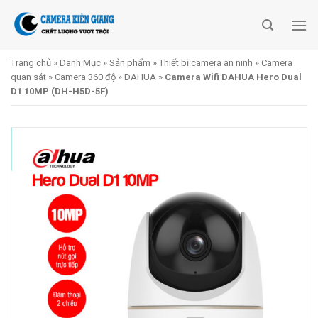
Skip
to
content
Trang chủ
»
Danh Mục
»
Sản phẩm
»
Thiết bị camera an ninh
»
Camera
quan sát
»
Camera 360 độ
»
DAHUA
»
Camera Wifi DAHUA Hero Dual
D1 10MP (DH-H5D-5F)