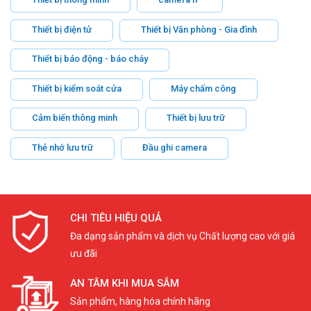
Thiết bị điện tử
Thiết bị Văn phòng - Gia đình
Thiết bị báo động - báo cháy
Thiết bị kiểm soát cửa
Máy chấm công
Cảm biến thông minh
Thiết bị lưu trữ
Thẻ nhớ lưu trữ
Đầu ghi camera
CHI TIÊU HIỆU QUẢ
Đa dạng sản phẩm và dịch vụ Chất lượng cao với giá
ưu đãi
AN TÂM KHI MUA SẮM
Sản phẩm, hàng hóa chính hãng