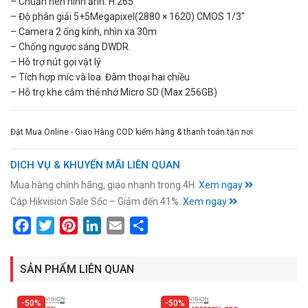
– Chuẩn nén hình ảnh: H.265
– Độ phân giải 5+5Megapixel(2880 × 1620) CMOS 1/3″
– Camera 2 ống kính, nhìn xa 30m
– Chống ngược sáng DWDR.
– Hỗ trợ nút gọi vật lý
– Tích hợp míc và loa. Đàm thoại hai chiều
– Hỗ trợ khe cắm thẻ nhớ Micro SD (Max 256GB)
Đặt Mua Online - Giao Hàng COD kiểm hàng & thanh toán tận nơi
DỊCH VỤ & KHUYẾN MÃI LIÊN QUAN
Mua hàng chính hãng, giao nhanh trong 4H.
Xem ngay
Cáp Hikvision Sale Sốc – Giảm đến 41%.
Xem ngay
Facebook
Twitter
Pinterest
LinkedIn
Email
Share
SẢN PHẨM LIÊN QUAN
50%
50%