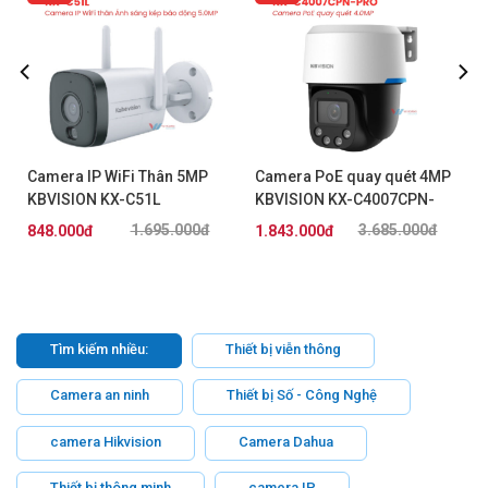
Camera IP WiFi Thân 5MP
Camera PoE quay quét 4MP
KBVISION KX-C51L
KBVISION KX-C4007CPN-
PRO
1.695.000đ
3.685.000đ
848.000đ
1.843.000đ
Tìm kiếm nhiều:
Thiết bị viễn thông
Camera an ninh
Thiết bị Số - Công Nghệ
camera Hikvision
Camera Dahua
Thiết bị thông minh
camera IP