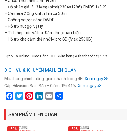
– Chuẩn nén hình ảnh: H.265
– Độ phân giải 3+3 Megapixel(2304×1296) CMOS 1/3.2″
– Camera 2 ống kính, nhìn xa 30m
– Chống ngược sáng DWDR.
– Hỗ trợ nút gọi vật lý
– Tích hợp míc và loa. Đàm thoại hai chiều
– Hỗ trợ khe cắm thẻ nhớ Micro SD (Max 256GB)
Đặt Mua Online - Giao Hàng COD kiểm hàng & thanh toán tận nơi
DỊCH VỤ & KHUYẾN MÃI LIÊN QUAN
Mua hàng chính hãng, giao nhanh trong 4H.
Xem ngay
Cáp Hikvision Sale Sốc – Giảm đến 41%.
Xem ngay
Facebook
Twitter
Pinterest
LinkedIn
Email
Share
SẢN PHẨM LIÊN QUAN
50%
50%