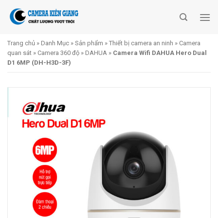
Skip
to
content
Trang chủ
»
Danh Mục
»
Sản phẩm
»
Thiết bị camera an ninh
»
Camera
quan sát
»
Camera 360 độ
»
DAHUA
»
Camera Wifi DAHUA Hero Dual
D1 6MP (DH-H3D-3F)