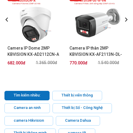
Camera IP Dome 2MP
Camera IP thân 2MP
KBVISION KX-AD2112CN-A
KBVISION KX-AF2113N-DL-
A-VN
1.365.000đ
1.540.000đ
682.000đ
770.000đ
Tìm kiếm nhiều:
Thiết bị viễn thông
Camera an ninh
Thiết bị Số - Công Nghệ
camera Hikvision
Camera Dahua
Thiết bị thông minh
camera IP