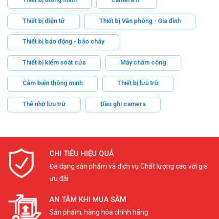
Thiết bị điện tử
Thiết bị Văn phòng - Gia đình
Thiết bị báo động - báo cháy
Thiết bị kiểm soát cửa
Máy chấm công
Cảm biến thông minh
Thiết bị lưu trữ
Thẻ nhớ lưu trữ
Đầu ghi camera
CHI TIÊU HIỆU QUẢ
Đa dạng sản phẩm và dịch vụ Chất lượng cao với giá
ưu đãi
AN TÂM KHI MUA SẮM
Sản phẩm, hàng hóa chính hãng