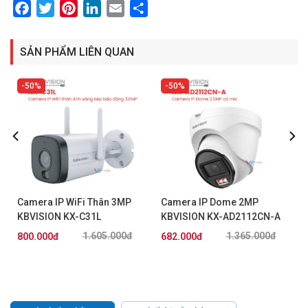
Facebook
Twitter
Pinterest
LinkedIn
Email
Share
SẢN PHẨM LIÊN QUAN
50%
50%
Camera IP WiFi Thân 3MP
Camera IP Dome 2MP
KBVISION KX-C31L
KBVISION KX-AD2112CN-A
1.605.000đ
1.365.000đ
800.000đ
682.000đ