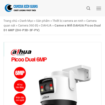
Skip
to
content
Trang chủ
»
Danh Mục
»
Sản phẩm
»
Thiết bị camera an ninh
»
Camera
quan sát
»
Camera 360 độ
»
DAHUA
»
Camera Wifi DAHUA Picoo Dual
D1 6MP (DH-P3D-3F-PV)