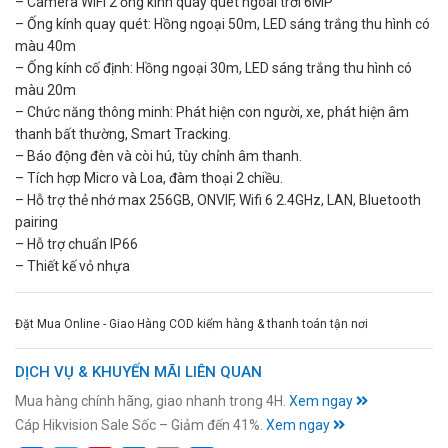
– Camera WiFi 2 ống kính quay quét ngoài trời 6MP
– Ống kính quay quét: Hồng ngoại 50m, LED sáng trắng thu hình có
màu 40m
– Ống kính cố định: Hồng ngoại 30m, LED sáng trắng thu hình có
màu 20m
– Chức năng thông minh: Phát hiện con người, xe, phát hiện âm
thanh bất thường, Smart Tracking.
– Báo động đèn và còi hú, tùy chỉnh âm thanh.
– Tích hợp Micro và Loa, đàm thoại 2 chiều.
– Hỗ trợ thẻ nhớ max 256GB, ONVIF, Wifi 6 2.4GHz, LAN, Bluetooth
pairing
– Hỗ trợ chuẩn IP66
– Thiết kế vỏ nhựa
Đặt Mua Online - Giao Hàng COD kiểm hàng & thanh toán tận nơi
DỊCH VỤ & KHUYẾN MÃI LIÊN QUAN
Mua hàng chính hãng, giao nhanh trong 4H.
Xem ngay
Cáp Hikvision Sale Sốc – Giảm đến 41%.
Xem ngay