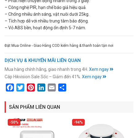
– Phát hiện chuyển động nhanh trong 3 giây.
– Công nghệ PIR, hạn chế báo giả hiệu quả.
– Chống nhiễu ánh sáng, vật nuôi dưới 25kg.
– Tích hợp dễ với nhiều trung tâm báo động.
– Vỏ ABS bền, hoạt động ổn định 5-7 năm.
Đặt Mua Online - Giao Hàng COD kiểm hàng & thanh toán tận nơi
DỊCH VỤ & KHUYẾN MÃI LIÊN QUAN
Mua hàng chính hãng, giao nhanh trong 4H.
Xem ngay
Cáp Hikvision Sale Sốc – Giảm đến 41%.
Xem ngay
Facebook
Twitter
Pinterest
LinkedIn
Email
Share
SẢN PHẨM LIÊN QUAN
50%
94%