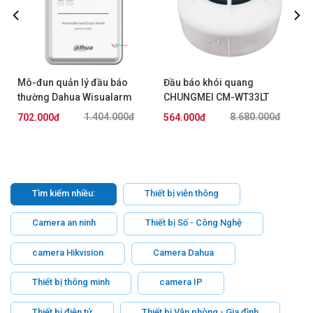
Mô-đun quản lý đầu báo
Đầu báo khói quang
thường Dahua Wisualarm
CHUNGMEI CM-WT33LT
DHI-HY-1460
1.404.000đ
8.680.000đ
702.000đ
564.000đ
Tìm kiếm nhiều:
Thiết bị viễn thông
Camera an ninh
Thiết bị Số - Công Nghệ
camera Hikvision
Camera Dahua
Thiết bị thông minh
camera IP
Thiết bị điện tử
Thiết bị Văn phòng - Gia đình