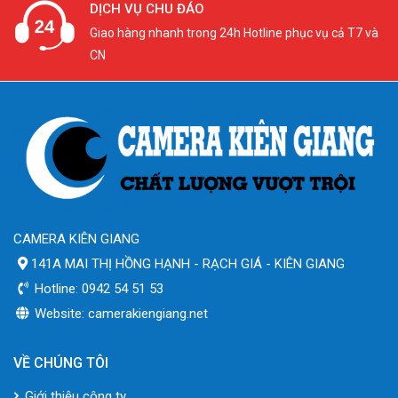
DỊCH VỤ CHU ĐÁO
Giao hàng nhanh trong 24h Hotline phục vụ cả T7 và
CN
CAMERA KIÊN GIANG
141A MAI THỊ HỒNG HẠNH - RẠCH GIÁ - KIÊN GIANG
Hotline: 0942 54 51 53
Website: camerakiengiang.net
VỀ CHÚNG TÔI
Giới thiệu công ty