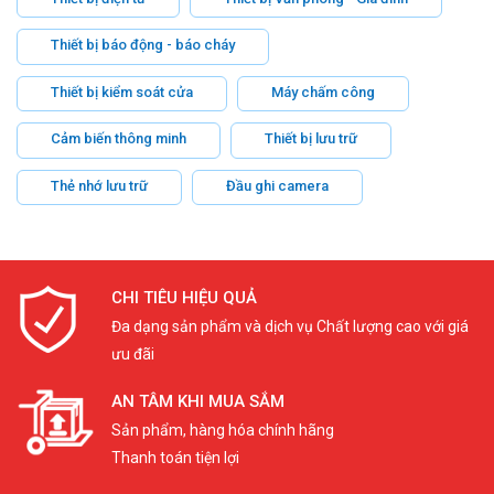
Thiết bị báo động - báo cháy
Thiết bị kiểm soát cửa
Máy chấm công
Cảm biến thông minh
Thiết bị lưu trữ
Thẻ nhớ lưu trữ
Đầu ghi camera
CHI TIÊU HIỆU QUẢ
Đa dạng sản phẩm và dịch vụ Chất lượng cao với giá
ưu đãi
AN TÂM KHI MUA SẮM
Sản phẩm, hàng hóa chính hãng
Thanh toán tiện lợi