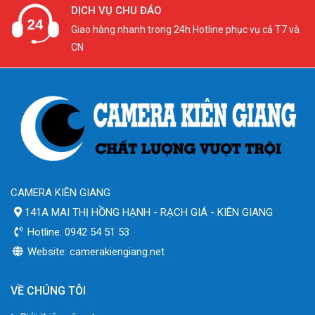
DỊCH VỤ CHU ĐÁO
Giao hàng nhanh trong 24h Hotline phục vụ cả T7 và
CN
CAMERA KIÊN GIANG
141A MAI THỊ HỒNG HẠNH - RẠCH GIÁ - KIÊN GIANG
Hotline: 0942 54 51 53
Website: camerakiengiang.net
VỀ CHÚNG TÔI