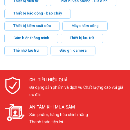
Thiết bị điện tử
Thiết bị Văn phòng - Gia đình
Thiết bị báo động - báo cháy
Thiết bị kiểm soát cửa
Máy chấm công
Cảm biến thông minh
Thiết bị lưu trữ
Thẻ nhớ lưu trữ
Đầu ghi camera
CHI TIÊU HIỆU QUẢ
Đa dạng sản phẩm và dịch vụ Chất lượng cao với giá
ưu đãi
AN TÂM KHI MUA SẮM
Sản phẩm, hàng hóa chính hãng
Thanh toán tiện lợi