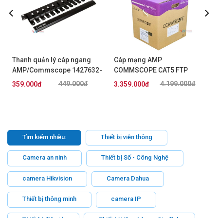
Thanh quản lý cáp ngang
Cáp mạng AMP
AMP/Commscope 1427632-
COMMSCOPE CAT5 FTP
2
(219413-2) chống nhiễu
449.000đ
4.199.000đ
359.000đ
3.359.000đ
Tìm kiếm nhiều:
Thiết bị viễn thông
Camera an ninh
Thiết bị Số - Công Nghệ
camera Hikvision
Camera Dahua
Thiết bị thông minh
camera IP