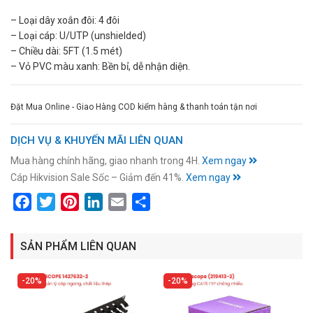
– Loại dây xoắn đôi: 4 đôi
– Loại cáp: U/UTP (unshielded)
– Chiều dài: 5FT (1.5 mét)
– Vỏ PVC màu xanh: Bền bỉ, dễ nhận diện.
Đặt Mua Online - Giao Hàng COD kiểm hàng & thanh toán tận nơi
DỊCH VỤ & KHUYẾN MÃI LIÊN QUAN
Mua hàng chính hãng, giao nhanh trong 4H.
Xem ngay
Cáp Hikvision Sale Sốc – Giảm đến 41%.
Xem ngay
Facebook
Twitter
Pinterest
LinkedIn
Email
Share
SẢN PHẨM LIÊN QUAN
20%
20%