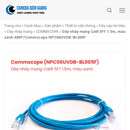
Skip
to
content
Trang chủ
»
Danh Mục
»
Sản phẩm
»
Thiết bị viễn thông
»
Dây cáp tín hiệu
»
Dây nhảy mạng
»
COMMSCOPE
»
Dây nhảy mạng Cat6 5FT 1.5m, màu
xanh AMP/Commscope NPC06UVDB-BL005F