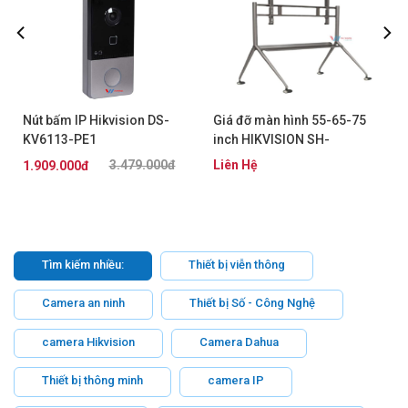
Nút bấm IP Hikvision DS-
Giá đỡ màn hình 55-65-75
KV6113-PE1
inch HIKVISION SH-
D8ABKY2-S
3.479.000đ
Liên Hệ
1.909.000đ
Tìm kiếm nhiều:
Thiết bị viễn thông
Camera an ninh
Thiết bị Số - Công Nghệ
camera Hikvision
Camera Dahua
Thiết bị thông minh
camera IP