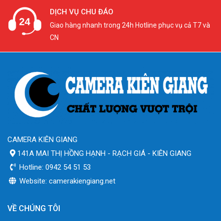
DỊCH VỤ CHU ĐÁO
Giao hàng nhanh trong 24h Hotline phục vụ cả T7 và
CN
CAMERA KIÊN GIANG
141A MAI THỊ HỒNG HẠNH - RẠCH GIÁ - KIÊN GIANG
Hotline: 0942 54 51 53
Website: camerakiengiang.net
VỀ CHÚNG TÔI