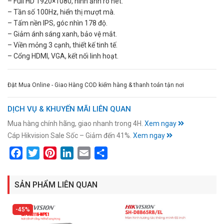
– Full HD 1920×1080, hình ảnh rõ nét.
– Tần số 100Hz, hiển thị mượt mà.
– Tấm nền IPS, góc nhìn 178 độ.
– Giảm ánh sáng xanh, bảo vệ mắt.
– Viền mỏng 3 cạnh, thiết kế tinh tế.
– Cổng HDMI, VGA, kết nối linh hoạt.
Đặt Mua Online - Giao Hàng COD kiểm hàng & thanh toán tận nơi
DỊCH VỤ & KHUYẾN MÃI LIÊN QUAN
Mua hàng chính hãng, giao nhanh trong 4H.
Xem ngay
Cáp Hikvision Sale Sốc – Giảm đến 41%.
Xem ngay
Facebook
Twitter
Pinterest
LinkedIn
Email
Share
SẢN PHẨM LIÊN QUAN
45%