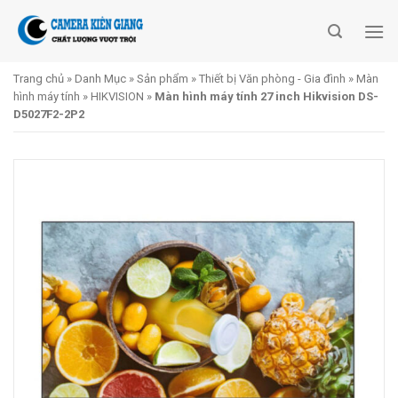
Skip
to
content
Trang chủ
»
Danh Mục
»
Sản phẩm
»
Thiết bị Văn phòng - Gia đình
»
Màn
hình máy tính
»
HIKVISION
»
Màn hình máy tính 27 inch Hikvision DS-
D5027F2-2P2