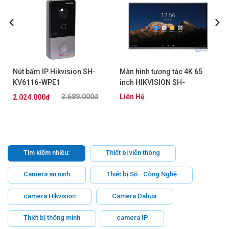
Nút bấm IP Hikvision SH-
Màn hình tương tác 4K 65
KV6116-WPE1
inch HIKVISION SH-
D8B65RB/EL
3.689.000đ
Liên Hệ
2.024.000đ
Tìm kiếm nhiều:
Thiết bị viễn thông
Camera an ninh
Thiết bị Số - Công Nghệ
camera Hikvision
Camera Dahua
Thiết bị thông minh
camera IP