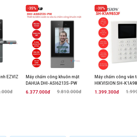
35%
30%
inh EZVIZ
Máy chấm công khuôn mặt
Máy chấm công vân t
DAHUA DHI-ASI6213S-PW
HIKVISION SH-K1A9
9.000đ
9.810.000đ
1.99
6.377.000đ
1.399.300đ