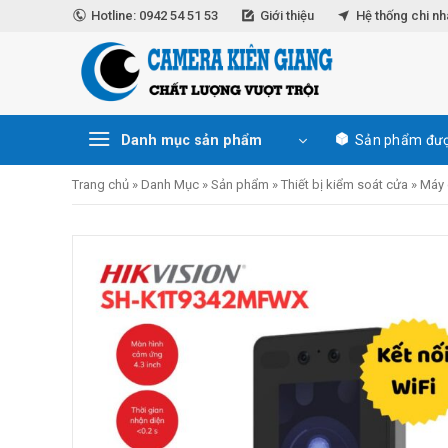
Skip
Hotline: 0942 54 51 53
Giới thiệu
Hệ thống chi n
to
content
Danh mục sản phẩm
Sản phẩm đượ
Trang chủ
»
Danh Mục
»
Sản phẩm
»
Thiết bị kiểm soát cửa
»
Máy