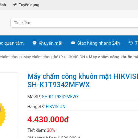
hánh
Tuyển dụng
c quan tâm
Khuyến mãi
Giao hàng nhanh 24h
7
 chấm công
»
Máy chấm công thẻ từ
»
HIKVISION
»
Máy chấm công khuôn m
Máy chấm công khuôn mặt HIKVIS
SH-K1T9342MFWX
Mã SP:
SH-K1T9342MFWX
Hãng SX:
HIKVISION
4.430.000đ
Tiết kiệm:
30%