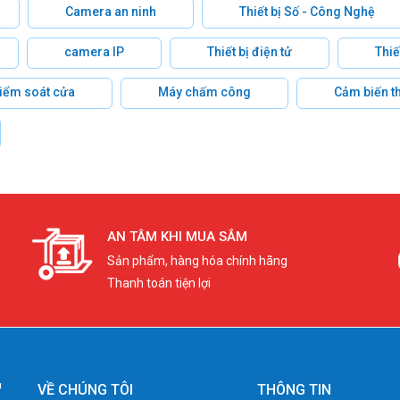
Camera an ninh
Thiết bị Số - Công Nghệ
camera IP
Thiết bị điện tử
Thiế
 kiểm soát cửa
Máy chấm công
Cảm biến t
AN TÂM KHI MUA SẮM
Sản phẩm, hàng hóa chính hãng
Thanh toán tiện lợi
VỀ CHÚNG TÔI
THÔNG TIN