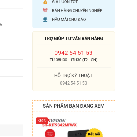
GIÁ LUÔN TỐT
BÁN HÀNG CHUYÊN NGHIỆP
HẬU MÃI CHU ĐÁO
e.
TRỢ GIÚP TƯ VẤN BÁN HÀNG
0942 54 51 53
TỪ 08H00 - 17H30 (T2 - CN)
HỖ TRỢ KỸ THUẬT
0942 54 51 53
SẢN PHẨM BẠN ĐANG XEM
30%