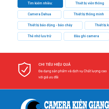
Tìm kiếm nhiều:
Thiết bị viễn thông
Camera Dahua
Thiết bị thông minh
Thiết bị báo động - báo cháy
Thiết bị
Thẻ nhớ lưu trữ
Đầu ghi camera
CHI TIÊU HIỆU QUẢ
Đa dạng sản phẩm và dịch vụ Chất lượng cao
với giá ưu đãi