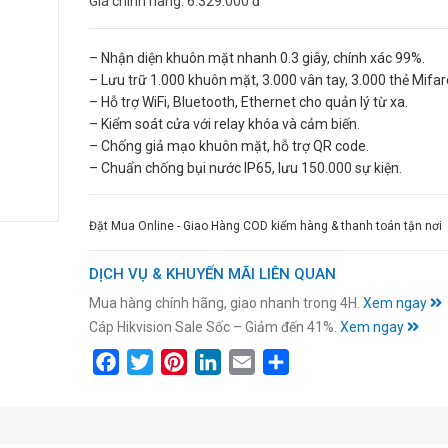
Giá chính hãng:
6.329.000 đ
– Nhận diện khuôn mặt nhanh 0.3 giây, chính xác 99%.
– Lưu trữ 1.000 khuôn mặt, 3.000 vân tay, 3.000 thẻ Mifar
– Hỗ trợ WiFi, Bluetooth, Ethernet cho quản lý từ xa.
– Kiểm soát cửa với relay khóa và cảm biến.
– Chống giả mạo khuôn mặt, hỗ trợ QR code.
– Chuẩn chống bụi nước IP65, lưu 150.000 sự kiện.
Đặt Mua Online - Giao Hàng COD kiểm hàng & thanh toán tận nơi
DỊCH VỤ & KHUYẾN MÃI LIÊN QUAN
Mua hàng chính hãng, giao nhanh trong 4H.
Xem ngay
Cáp Hikvision Sale Sốc – Giảm đến 41%.
Xem ngay
Facebook
Twitter
Pinterest
LinkedIn
Email
Share