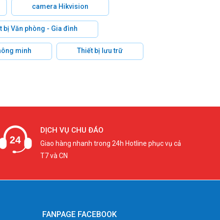
camera Hikvision
t bị Văn phòng - Gia đình
hông minh
Thiết bị lưu trữ
DỊCH VỤ CHU ĐÁO
Giao hàng nhanh trong 24h Hotline phục vụ cả
T7 và CN
FANPAGE FACEBOOK