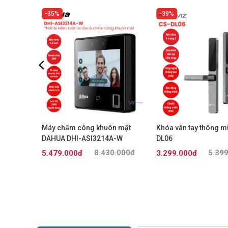
35%
39%
n mặt
Máy chấm công khuôn mặt
Khóa vân tay thông m
J-MFW-V1
DAHUA DHI-ASI3214A-W
DL06
0.000đ
8.430.000đ
5.39
5.479.000đ
3.299.000đ