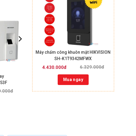
Máy chấm công khuôn mặt HIKVISION
SH-K1T9342MFWX
6.329.000đ
4.430.000đ
ay
Mua ngay
853F
9.000đ