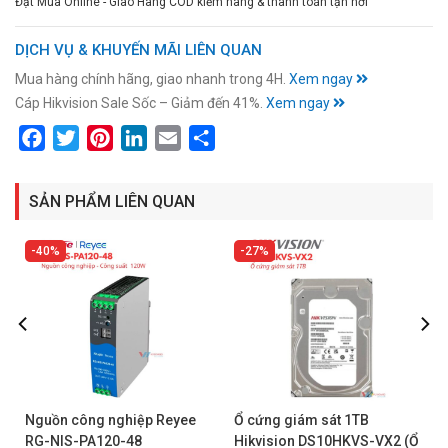
Đặt Mua Online - Giao Hàng COD kiểm hàng & thanh toán tận nơi
DỊCH VỤ & KHUYẾN MÃI LIÊN QUAN
Mua hàng chính hãng, giao nhanh trong 4H.
Xem ngay
Cáp Hikvision Sale Sốc – Giảm đến 41%.
Xem ngay
Facebook
Twitter
Pinterest
LinkedIn
Email
Share
SẢN PHẨM LIÊN QUAN
40%
27%
Nguồn công nghiệp Reyee
Ổ cứng giám sát 1TB
RG-NIS-PA120-48
Hikvision DS10HKVS-VX2 (Ổ