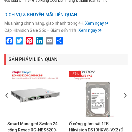
Đặt Mua Online - Giao Hàng COD kiểm hàng & thanh toán tận nơi
DỊCH VỤ & KHUYẾN MÃI LIÊN QUAN
Mua hàng chính hãng, giao nhanh trong 4H.
Xem ngay
Cáp Hikvision Sale Sốc – Giảm đến 41%.
Xem ngay
Facebook
Twitter
Pinterest
LinkedIn
Email
Share
SẢN PHẨM LIÊN QUAN
27%
Smart Managed Switch 24
Ổ cứng giám sát 1TB
cổng Reyee RG-NBS5200-
Hikvision DS10HKVS-VX2 (Ổ