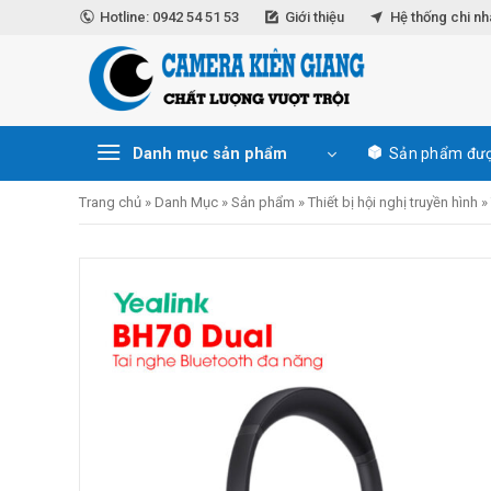
Skip
Hotline: 0942 54 51 53
Giới thiệu
Hệ thống chi n
to
content
Danh mục sản phẩm
Sản phẩm đượ
Trang chủ
»
Danh Mục
»
Sản phẩm
»
Thiết bị hội nghị truyền hình
»