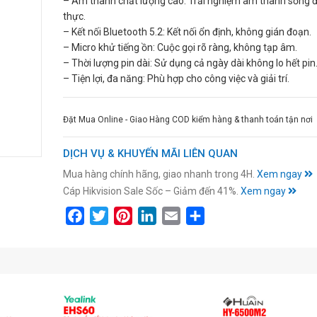
– Âm thanh chất lượng cao: Trải nghiệm âm thanh sống 
thực.
– Kết nối Bluetooth 5.2: Kết nối ổn định, không gián đoạn.
– Micro khử tiếng ồn: Cuộc gọi rõ ràng, không tạp âm.
– Thời lượng pin dài: Sử dụng cả ngày dài không lo hết pin
– Tiện lợi, đa năng: Phù hợp cho công việc và giải trí.
Đặt Mua Online - Giao Hàng COD kiểm hàng & thanh toán tận nơi
DỊCH VỤ & KHUYẾN MÃI LIÊN QUAN
Mua hàng chính hãng, giao nhanh trong 4H.
Xem ngay
Cáp Hikvision Sale Sốc – Giảm đến 41%.
Xem ngay
Facebook
Twitter
Pinterest
LinkedIn
Email
Share