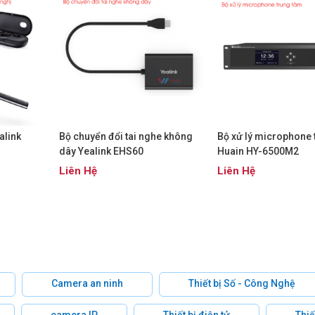
alink
Bộ chuyển đổi tai nghe không
Bộ xử lý microphone 
dây Yealink EHS60
Huain HY-6500M2
Liên Hệ
Liên Hệ
Camera an ninh
Thiết bị Số - Công Nghệ
camera IP
Thiết bị điện tử
Thiế