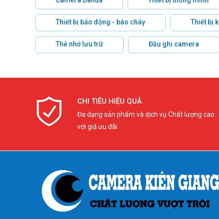
Thiết bị báo động - báo cháy
Thiết bị
Thẻ nhớ lưu trữ
Đầu ghi camera
CHI TIÊU HIỆU QUẢ
Đa dạng sản phẩm và dịch vụ Chất lượng cao
với giá ưu đãi