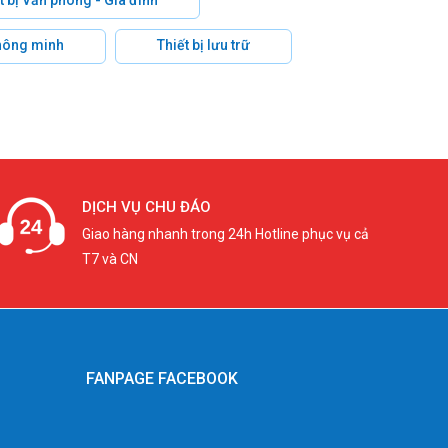
hông minh
Thiết bị lưu trữ
DỊCH VỤ CHU ĐÁO
Giao hàng nhanh trong 24h Hotline phục vụ cả
T7 và CN
FANPAGE FACEBOOK