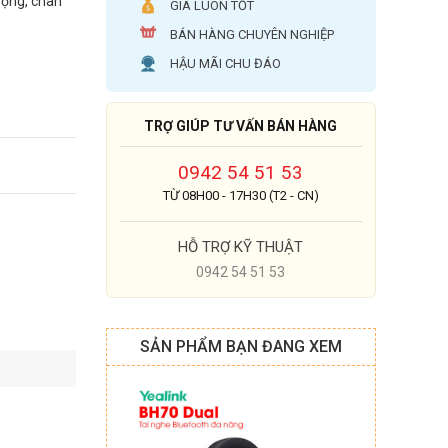
động, chân
GIÁ LUÔN TỐT
BÁN HÀNG CHUYÊN NGHIỆP
HẬU MÃI CHU ĐÁO
.
TRỢ GIÚP TƯ VẤN BÁN HÀNG
0942 54 51 53
TỪ 08H00 - 17H30 (T2 - CN)
HỖ TRỢ KỸ THUẬT
0942 54 51 53
SẢN PHẨM BẠN ĐANG XEM