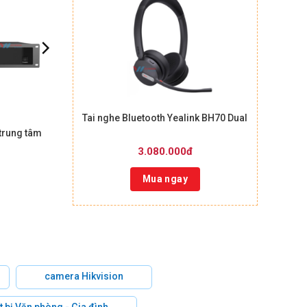
Tai nghe Bluetooth Yealink BH70 Dual
trung tâm
3.080.000đ
Mua ngay
camera Hikvision
t bị Văn phòng - Gia đình