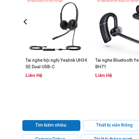
link UH34
Tai nghe hội nghị Yealink UH34
Tai nghe Bluetooth Ye
SE Dual USB-C
BH71
Liên Hệ
Liên Hệ
Tìm kiếm nhiều:
Thiết bị viễn thông
Camera Dahua
Thiết bị thông minh