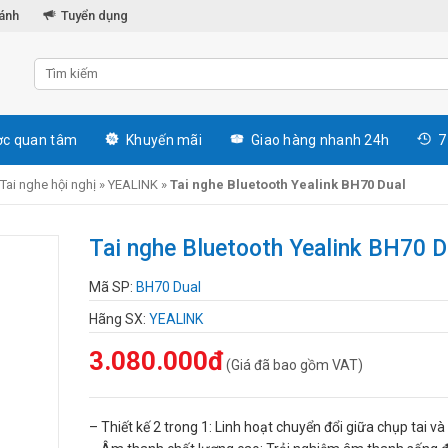
hánh
Tuyển dụng
c quan tâm
Khuyến mãi
Giao hàng nhanh 24h
7
Tai nghe hội nghị
»
YEALINK
»
Tai nghe Bluetooth Yealink BH70 Dual
Tai nghe Bluetooth Yealink BH70 D
Mã SP:
BH70 Dual
Hãng SX:
YEALINK
3.080.000đ
(Giá đã bao gồm VAT)
– Thiết kế 2 trong 1: Linh hoạt chuyển đổi giữa chụp tai và 