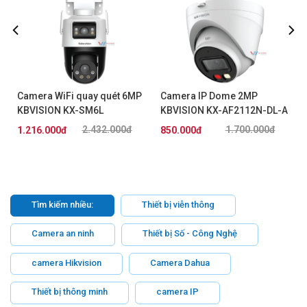
Camera WiFi quay quét 6MP
Camera IP Dome 2MP
KBVISION KX-SM6L
KBVISION KX-AF2112N-DL-A
2.432.000đ
1.700.000đ
1.216.000đ
850.000đ
Tìm kiếm nhiều:
Thiết bị viễn thông
Camera an ninh
Thiết bị Số - Công Nghệ
camera Hikvision
Camera Dahua
Thiết bị thông minh
camera IP