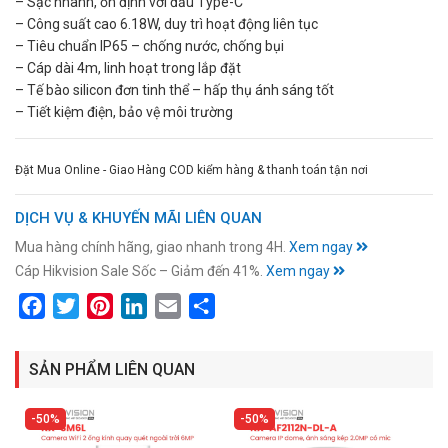
– Sạc nhanh, ổn định với đầu Type-C
– Công suất cao 6.18W, duy trì hoạt động liên tục
– Tiêu chuẩn IP65 – chống nước, chống bụi
– Cáp dài 4m, linh hoạt trong lắp đặt
– Tế bào silicon đơn tinh thể – hấp thụ ánh sáng tốt
– Tiết kiệm điện, bảo vệ môi trường
Đặt Mua Online - Giao Hàng COD kiểm hàng & thanh toán tận nơi
DỊCH VỤ & KHUYẾN MÃI LIÊN QUAN
Mua hàng chính hãng, giao nhanh trong 4H.
Xem ngay
Cáp Hikvision Sale Sốc – Giảm đến 41%.
Xem ngay
Facebook
Twitter
Pinterest
LinkedIn
Email
Share
SẢN PHẨM LIÊN QUAN
50%
50%