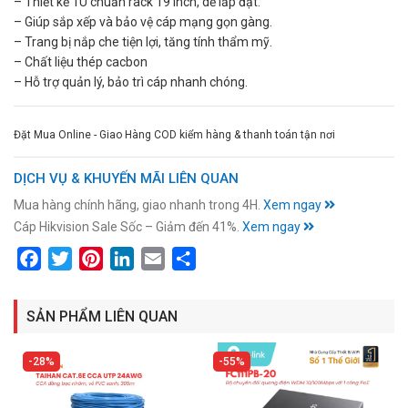
– Thiết kế 1U chuẩn rack 19 inch, dễ lắp đặt.
– Giúp sắp xếp và bảo vệ cáp mạng gọn gàng.
– Trang bị nắp che tiện lợi, tăng tính thẩm mỹ.
– Chất liệu thép cacbon
– Hỗ trợ quản lý, bảo trì cáp nhanh chóng.
Đặt Mua Online - Giao Hàng COD kiểm hàng & thanh toán tận nơi
DỊCH VỤ & KHUYẾN MÃI LIÊN QUAN
Mua hàng chính hãng, giao nhanh trong 4H.
Xem ngay
Cáp Hikvision Sale Sốc – Giảm đến 41%.
Xem ngay
Facebook
Twitter
Pinterest
LinkedIn
Email
Share
SẢN PHẨM LIÊN QUAN
28%
55%