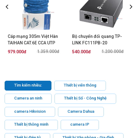
Cáp mạng 305m Việt Hàn
Bộ chuyển đổi quang TP-
TAIHAN CAT.6E CCA UTP
LINK FC111PB-20
24AWG
1.359.000đ
1.200.000đ
979.000đ
540.000đ
Tìm kiếm nhiều:
Thiết bị viễn thông
Camera an ninh
Thiết bị Số - Công Nghệ
camera Hikvision
Camera Dahua
Thiết bị thông minh
camera IP
Thiết bị điện tử
Thiết bị Văn phòng - Gia đình