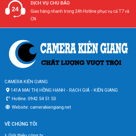
DỊCH VỤ CHU ĐÁO
Giao hàng nhanh trong 24h Hotline phục vụ cả T7 và
CN
CAMERA KIÊN GIANG
141A MAI THỊ HỒNG HẠNH - RẠCH GIÁ - KIÊN GIANG
Hotline: 0942 54 51 53
Website: camerakiengiang.net
VỀ CHÚNG TÔI
Giới thiệu công ty