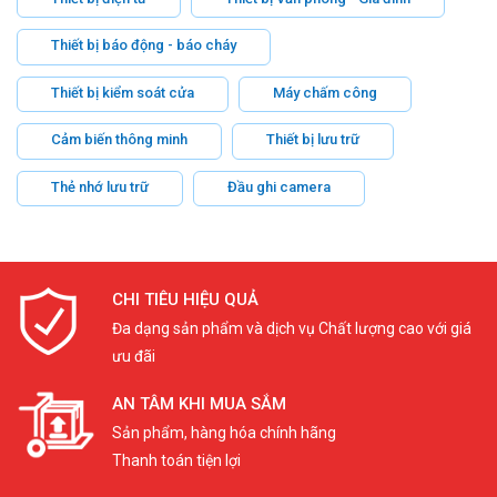
Thiết bị báo động - báo cháy
Thiết bị kiểm soát cửa
Máy chấm công
Cảm biến thông minh
Thiết bị lưu trữ
Thẻ nhớ lưu trữ
Đầu ghi camera
CHI TIÊU HIỆU QUẢ
Đa dạng sản phẩm và dịch vụ Chất lượng cao với giá
ưu đãi
AN TÂM KHI MUA SẮM
Sản phẩm, hàng hóa chính hãng
Thanh toán tiện lợi