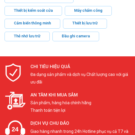
Thiết bị kiểm soát cửa
Máy chấm công
Cảm biến thông minh
Thiết bị lưu trữ
Thẻ nhớ lưu trữ
Đầu ghi camera
CHI TIÊU HIỆU QUẢ
Đa dạng sản phẩm và dịch vụ Chất lượng cao với giá
ưu đãi
AN TÂM KHI MUA SẮM
Sản phẩm, hàng hóa chính hãng
Thanh toán tiện lợi
DỊCH VỤ CHU ĐÁO
Giao hàng nhanh trong 24h Hotline phục vụ cả T7 và