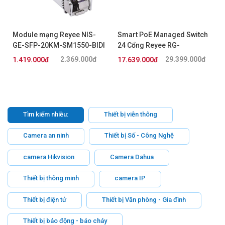
Module mạng Reyee NIS-
Smart PoE Managed Switch
GE-SFP-20KM-SM1550-BIDI
24 Cổng Reyee RG-
NBS3200-24GT4XS-P-V2
2.369.000đ
29.399.000đ
1.419.000đ
17.639.000đ
Tìm kiếm nhiều:
Thiết bị viễn thông
Camera an ninh
Thiết bị Số - Công Nghệ
camera Hikvision
Camera Dahua
Thiết bị thông minh
camera IP
Thiết bị điện tử
Thiết bị Văn phòng - Gia đình
Thiết bị báo động - báo cháy