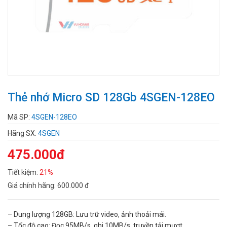
Thẻ nhớ Micro SD 128Gb 4SGEN-128EO
Mã SP:
4SGEN-128EO
Hãng SX:
4SGEN
475.000đ
Tiết kiệm:
21%
Giá chính hãng:
600.000 đ
– Dung lượng 128GB: Lưu trữ video, ảnh thoải mái.
– Tốc độ cao: Đọc 95MB/s, ghi 10MB/s, truyền tải mượt.