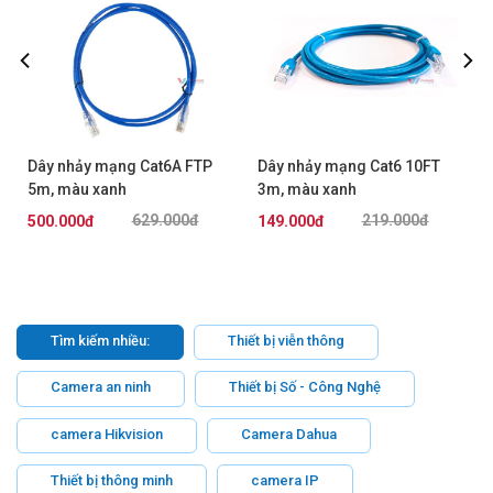
Dây nhảy mạng Cat6A FTP
Dây nhảy mạng Cat6 10FT
5m, màu xanh
3m, màu xanh
AMP/Commscope
AMP/Commscope
629.000đ
219.000đ
500.000đ
149.000đ
NPC6ASZDB-BL005M
NPC06UVDB-BL010F
Tìm kiếm nhiều:
Thiết bị viễn thông
Camera an ninh
Thiết bị Số - Công Nghệ
camera Hikvision
Camera Dahua
Thiết bị thông minh
camera IP