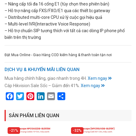
– Nâng cấp tối đa 16 cổng E1 (tùy chọn theo phiên bản)
– Hỗ trợ nâng cấp FXS/FXO/E1 qua các thiết bị gateway
– Distributed multi-core CPU xử lý cuộc gọi hiệu quả
– Multi-level IVR(Interactive Voice Response)
– Hỗ trợ chuẩn SIP tương thích với tất cả cac dòng IP phone phổ
biến trên thị trường
Đặt Mua Online - Giao Hàng COD kiểm hàng & thanh toán tận nơi
DỊCH VỤ & KHUYẾN MÃI LIÊN QUAN
Mua hàng chính hãng, giao nhanh trong 4H.
Xem ngay
Cáp Hikvision Sale Sốc – Giảm đến 41%.
Xem ngay
Facebook
Twitter
Pinterest
LinkedIn
Email
Share
SẢN PHẨM LIÊN QUAN
21%
32%