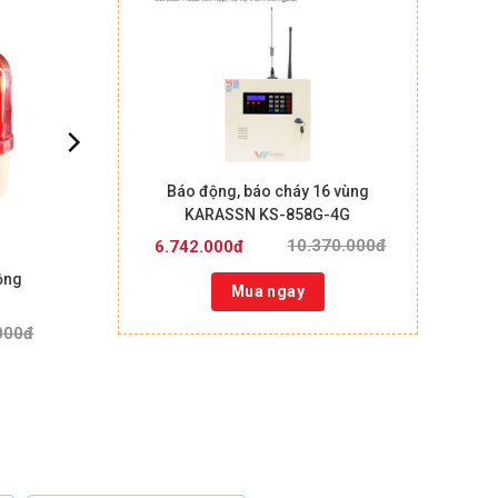
Báo động, báo cháy 16 vùng
KARASSN KS-858G-4G
10.370.000đ
6.742.000đ
ộng
Mua ngay
000đ