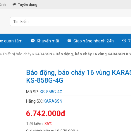
hánh
Tuyển dụng
c quan tâm
Khuyến mãi
Giao hàng nhanh 24h
7
»
Thiết bị báo cháy
»
KARASSN
»
Báo động, báo cháy 16 vùng KARASSN K
Báo động, báo cháy 16 vùng KAR
KS-858G-4G
Mã SP:
KS-858G-4G
Hãng SX:
KARASSN
6.742.000đ
Tiết kiệm:
35%