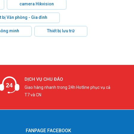
camera Hikvision
t bị Văn phòng - Gia đình
hông minh
Thiết bị lưu trữ
DỊCH VỤ CHU ĐÁO
Giao hàng nhanh trong 24h Hotline phục vụ cả
T7 và CN
FANPAGE FACEBOOK