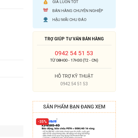
GIÁ LUÔN TỐT
BÁN HÀNG CHUYÊN NGHIỆP
HẬU MÃI CHU ĐÁO
TRỢ GIÚP TƯ VẤN BÁN HÀNG
0942 54 51 53
TỪ 08H00 - 17H30 (T2 - CN)
HỖ TRỢ KỸ THUẬT
0942 54 51 53
SẢN PHẨM BẠN ĐANG XEM
35%