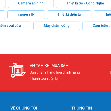
Camera an ninh
Thiết bị Số - Công Nghệ
camera IP
Thiết bị điện tử
Thiế
 kiểm soát cửa
Máy chấm công
Cảm biến t
AN TÂM KHI MUA SẮM
Sản phẩm, hàng hóa chính hãng
Thanh toán tiện lợi
VỀ CHÚNG TÔI
THÔNG TIN