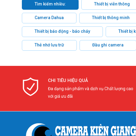
Tìm kiếm nhiều:
Thiết bị viễn thông
Camera Dahua
Thiết bị thông minh
Thiết bị báo động - báo cháy
Thiết bị
Thẻ nhớ lưu trữ
Đầu ghi camera
CHI TIÊU HIỆU QUẢ
Đa dạng sản phẩm và dịch vụ Chất lượng cao
với giá ưu đãi