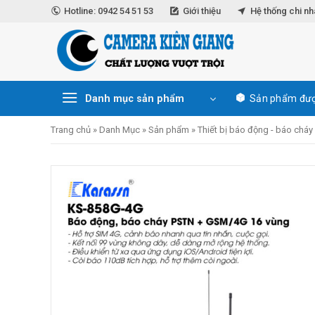
Skip
Hotline: 0942 54 51 53
Giới thiệu
Hệ thống chi n
to
content
Danh mục sản phẩm
Sản phẩm đượ
Trang chủ
»
Danh Mục
»
Sản phẩm
»
Thiết bị báo động - báo cháy