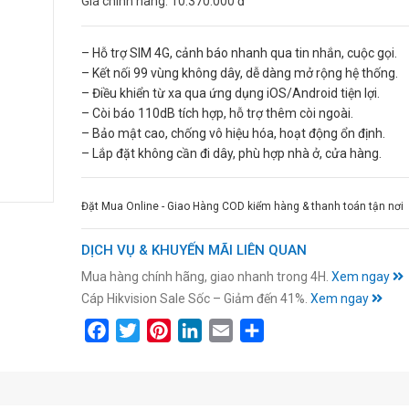
Giá chính hãng:
10.370.000 đ
– Hỗ trợ SIM 4G, cảnh báo nhanh qua tin nhắn, cuộc gọi.
– Kết nối 99 vùng không dây, dễ dàng mở rộng hệ thống.
– Điều khiển từ xa qua ứng dụng iOS/Android tiện lợi.
– Còi báo 110dB tích hợp, hỗ trợ thêm còi ngoài.
– Bảo mật cao, chống vô hiệu hóa, hoạt động ổn định.
– Lắp đặt không cần đi dây, phù hợp nhà ở, cửa hàng.
Đặt Mua Online - Giao Hàng COD kiểm hàng & thanh toán tận nơi
DỊCH VỤ & KHUYẾN MÃI LIÊN QUAN
Mua hàng chính hãng, giao nhanh trong 4H.
Xem ngay
Cáp Hikvision Sale Sốc – Giảm đến 41%.
Xem ngay
Facebook
Twitter
Pinterest
LinkedIn
Email
Share