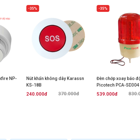
35%
35%
kfire NP-
Nút khẩn không dây Karassn
Đèn chớp xoay báo đ
KS-18B
Picotech PCA-SD304
370.000đ
830.
240.000đ
539.000đ