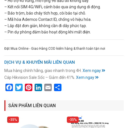
– Hỗ trợ 40 vùng, mở rộng 96 đầu dò không dây.
– Kết nối SIM 4G/WiFi, cảnh báo qua ứng dụng di động.
– Báo trộm, báo cháy tích hợp, còi báo tại chỗ.
– Mã hóa Ademco Contact ID, chống vô hiệu hóa.
– Lắp đặt đơn giản, không cần đi dây phức tạp.
– Pin dự phòng đảm bảo hoạt động khi mất điện.
Đặt Mua Online - Giao Hàng COD kiểm hàng & thanh toán tận nơi
DỊCH VỤ & KHUYẾN MÃI LIÊN QUAN
Mua hàng chính hãng, giao nhanh trong 4H.
Xem ngay
Cáp Hikvision Sale Sốc – Giảm đến 41%.
Xem ngay
Facebook
Twitter
Pinterest
LinkedIn
Email
Share
SẢN PHẨM LIÊN QUAN
35%
35%