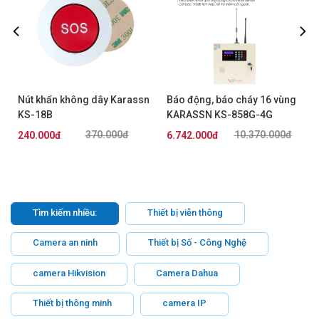
Nút khẩn không dây Karassn
Báo động, báo cháy 16 vùng
KS-18B
KARASSN KS-858G-4G
370.000đ
10.370.000đ
240.000đ
6.742.000đ
Tìm kiếm nhiều:
Thiết bị viễn thông
Camera an ninh
Thiết bị Số - Công Nghệ
camera Hikvision
Camera Dahua
Thiết bị thông minh
camera IP