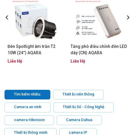
Đèn Spotlight âm trần T2
Tăng phô điều chỉnh đèn LED
10W (24°) AQARA
dây (CN) AQARA
LTSZNSD02LM
ZNDDMK11LM
Liên Hệ
Liên Hệ
Tìm kiếm nhiều:
Thiết bị viễn thông
Camera an ninh
Thiết bị Số - Công Nghệ
camera Hikvision
Camera Dahua
Thiết bị thông minh
camera IP