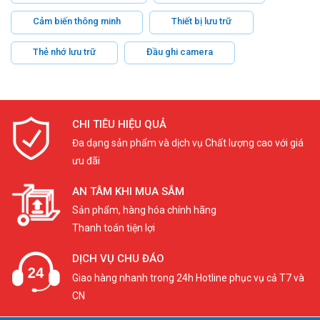
Cảm biến thông minh
Thiết bị lưu trữ
Thẻ nhớ lưu trữ
Đầu ghi camera
CHI TIÊU HIỆU QUẢ
Đa dạng sản phẩm và dịch vụ Chất lượng cao với giá
ưu đãi
AN TÂM KHI MUA SẮM
Sản phẩm, hàng hóa chính hãng
Thanh toán tiện lợi
DỊCH VỤ CHU ĐÁO
Giao hàng nhanh trong 24h Hotline phục vụ cả T7 và
CN