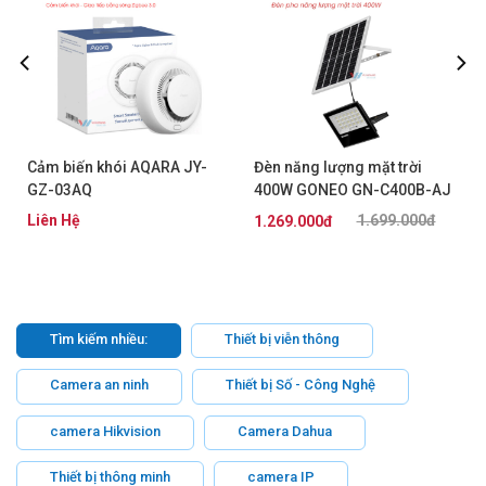
Cảm biến khói AQARA JY-
Đèn năng lượng mặt trời
GZ-03AQ
400W GONEO GN-C400B-AJ
Liên Hệ
1.699.000đ
1.269.000đ
Tìm kiếm nhiều:
Thiết bị viễn thông
Camera an ninh
Thiết bị Số - Công Nghệ
camera Hikvision
Camera Dahua
Thiết bị thông minh
camera IP