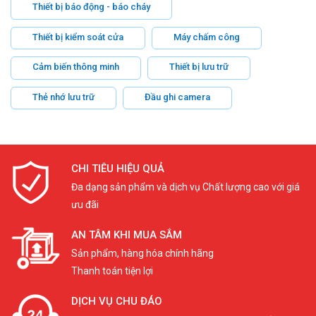
Thiết bị báo động - báo cháy
Thiết bị kiểm soát cửa
Máy chấm công
Cảm biến thông minh
Thiết bị lưu trữ
Thẻ nhớ lưu trữ
Đầu ghi camera
CHI TIÊU HIỆU QUẢ
Đa dạng sản phẩm và dịch vụ Chất lượng cao với giá
ưu đãi
AN TÂM KHI MUA SẮM
Sản phẩm, hàng hóa chính hãng
Thanh toán tiện lợi
DỊCH VỤ CHU ĐÁO