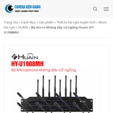
Skip
to
content
Trang chủ
»
Danh Mục
»
Sản phẩm
»
Thiết bị hội nghị truyền hình
»
Micro
hội nghị
»
HUAIN
»
Bộ micro không dây cổ ngỗng Huain HY-
U1908MH