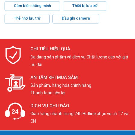
Cảm biến thông minh
Thiết bị lưu trữ
Thẻ nhớ lưu trữ
Đầu ghi camera
CHI TIÊU HIỆU QUẢ
Đa dạng sản phẩm và dịch vụ Chất lượng cao với giá
ưu đãi
AN TÂM KHI MUA SẮM
Sản phẩm, hàng hóa chính hãng
Thanh toán tiện lợi
DỊCH VỤ CHU ĐÁO
Giao hàng nhanh trong 24h Hotline phục vụ cả T7 và
CN