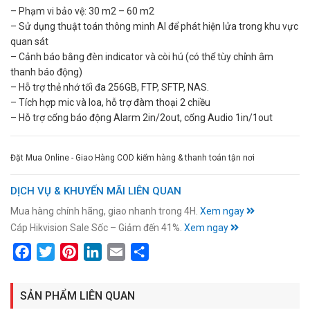
– Phạm vi bảo vệ: 30 m2 – 60 m2
– Sử dụng thuật toán thông minh AI để phát hiện lửa trong khu vực
quan sát
– Cảnh báo bằng đèn indicator và còi hú (có thể tùy chỉnh âm
thanh báo động)
– Hỗ trợ thẻ nhớ tối đa 256GB, FTP, SFTP, NAS.
– Tích hợp mic và loa, hỗ trợ đàm thoại 2 chiều
– Hỗ trợ cổng báo động Alarm 2in/2out, cổng Audio 1in/1out
Đặt Mua Online - Giao Hàng COD kiểm hàng & thanh toán tận nơi
DỊCH VỤ & KHUYẾN MÃI LIÊN QUAN
Mua hàng chính hãng, giao nhanh trong 4H.
Xem ngay
Cáp Hikvision Sale Sốc – Giảm đến 41%.
Xem ngay
Facebook
Twitter
Pinterest
LinkedIn
Email
Share
SẢN PHẨM LIÊN QUAN