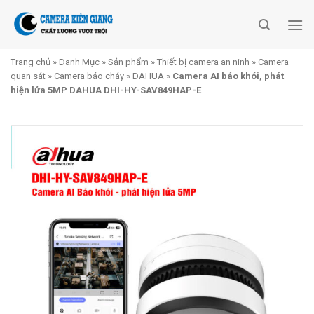
Skip
to
content
Trang chủ
»
Danh Mục
»
Sản phẩm
»
Thiết bị camera an ninh
»
Camera
quan sát
»
Camera báo cháy
»
DAHUA
»
Camera AI báo khói, phát
hiện lửa 5MP DAHUA DHI-HY-SAV849HAP-E