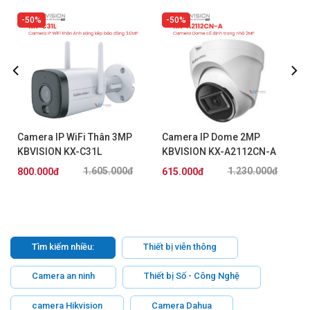
50%
50%
Camera IP WiFi Thân 3MP
Camera IP Dome 2MP
KBVISION KX-C31L
KBVISION KX-A2112CN-A
1.605.000đ
1.230.000đ
800.000đ
615.000đ
Tìm kiếm nhiều:
Thiết bị viễn thông
Camera an ninh
Thiết bị Số - Công Nghệ
camera Hikvision
Camera Dahua