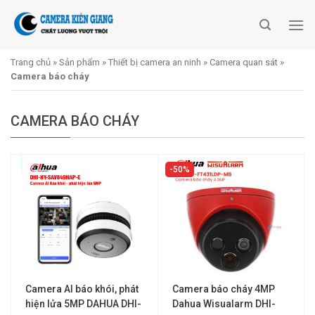
Skip
to
content
Trang chủ
»
Sản phẩm
»
Thiết bị camera an ninh
»
Camera quan sát
»
Camera báo cháy
CAMERA BÁO CHÁY
50%
Camera AI báo khói, phát
Camera báo cháy 4MP
hiện lửa 5MP DAHUA DHI-
Dahua Wisualarm DHI-