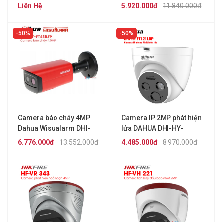
HY-SAV849HAP-E
HY-FT431LDP-MB
Liên Hệ
5.920.000đ
11.840.000đ
50%
50%
Camera báo cháy 4MP
Camera IP 2MP phát hiện
Dahua Wisualarm DHI-
lửa DAHUA DHI-HY-
HY-FT431LFP
FT121LDP
6.776.000đ
13.552.000đ
4.485.000đ
8.970.000đ