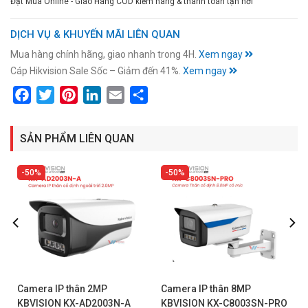
Đặt Mua Online - Giao Hàng COD kiểm hàng & thanh toán tận nơi
DỊCH VỤ & KHUYẾN MÃI LIÊN QUAN
Mua hàng chính hãng, giao nhanh trong 4H.
Xem ngay
Cáp Hikvision Sale Sốc – Giảm đến 41%.
Xem ngay
Facebook
Twitter
Pinterest
LinkedIn
Email
Share
SẢN PHẨM LIÊN QUAN
50%
50%
Camera IP thân 2MP
Camera IP thân 8MP
KBVISION KX-AD2003N-A
KBVISION KX-C8003SN-PRO