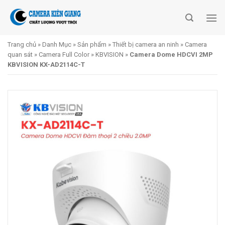
Skip
to
content
Trang chủ
»
Danh Mục
»
Sản phẩm
»
Thiết bị camera an ninh
»
Camera
quan sát
»
Camera Full Color
»
KBVISION
»
Camera Dome HDCVI 2MP
KBVISION KX-AD2114C-T