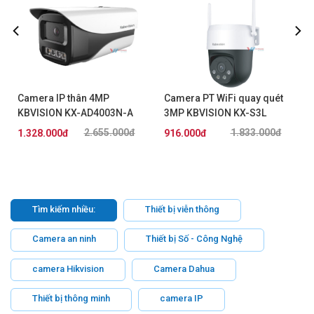
Camera IP thân 4MP
Camera PT WiFi quay quét
KBVISION KX-AD4003N-A
3MP KBVISION KX-S3L
2.655.000đ
1.833.000đ
1.328.000đ
916.000đ
Tìm kiếm nhiều:
Thiết bị viễn thông
Camera an ninh
Thiết bị Số - Công Nghệ
camera Hikvision
Camera Dahua
Thiết bị thông minh
camera IP