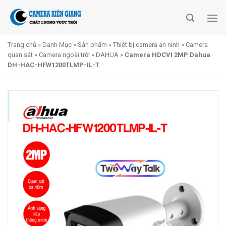
Skip
to
content
Trang chủ
»
Danh Mục
»
Sản phẩm
»
Thiết bị camera an ninh
»
Camera
quan sát
»
Camera ngoài trời
»
DAHUA
»
Camera HDCVI 2MP Dahua
DH-HAC-HFW1200TLMP-IL-T