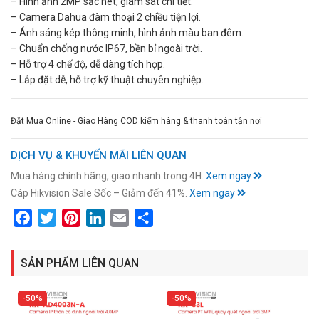
– Hình ảnh 2MP sắc nét, giám sát chi tiết.
– Camera Dahua đàm thoại 2 chiều tiện lợi.
– Ánh sáng kép thông minh, hình ảnh màu ban đêm.
– Chuẩn chống nước IP67, bền bỉ ngoài trời.
– Hỗ trợ 4 chế độ, dễ dàng tích hợp.
– Lắp đặt dễ, hỗ trợ kỹ thuật chuyên nghiệp.
Đặt Mua Online - Giao Hàng COD kiểm hàng & thanh toán tận nơi
DỊCH VỤ & KHUYẾN MÃI LIÊN QUAN
Mua hàng chính hãng, giao nhanh trong 4H.
Xem ngay
Cáp Hikvision Sale Sốc – Giảm đến 41%.
Xem ngay
Facebook
Twitter
Pinterest
LinkedIn
Email
Share
SẢN PHẨM LIÊN QUAN
50%
50%