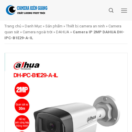
Skip
to
content
Trang chủ
»
Danh Mục
»
Sản phẩm
»
Thiết bị camera an ninh
»
Camera
quan sát
»
Camera ngoài trời
»
DAHUA
»
Camera IP 2MP DAHUA DH-
IPC-B1E29-A-IL