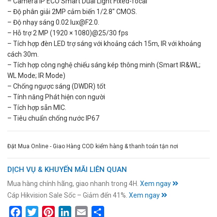
– Camera IP ECO Smart Dual Light Fixed-focal
– Độ phân giải 2MP cảm biến 1/2.8″ CMOS.
– Độ nhạy sáng 0.02 lux@F2.0.
– Hỗ trợ 2 MP (1920 × 1080)@25/30 fps
– Tích hợp đèn LED trợ sáng với khoảng cách 15m, IR với khoảng
cách 30m.
– Tích hợp công nghệ chiếu sáng kép thông minh (Smart IR&WL;
WL Mode; IR Mode)
– Chống ngược sáng (DWDR) tốt
– Tính năng Phát hiện con người
– Tích hợp sẵn MIC.
– Tiêu chuẩn chống nước IP67
Đặt Mua Online - Giao Hàng COD kiểm hàng & thanh toán tận nơi
DỊCH VỤ & KHUYẾN MÃI LIÊN QUAN
Mua hàng chính hãng, giao nhanh trong 4H.
Xem ngay
Cáp Hikvision Sale Sốc – Giảm đến 41%.
Xem ngay
Facebook
Twitter
Pinterest
LinkedIn
Email
Share