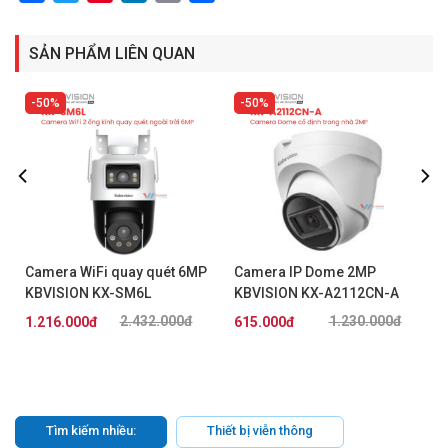
SẢN PHẨM LIÊN QUAN
50%
50%
Camera WiFi quay quét 6MP
Camera IP Dome 2MP
KBVISION KX-SM6L
KBVISION KX-A2112CN-A
2.432.000đ
1.230.000đ
1.216.000đ
615.000đ
Tìm kiếm nhiều:
Thiết bị viễn thông