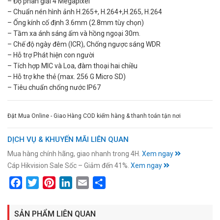
– Độ phân giải 4 Megapixel
– Chuẩn nén hình ảnh H.265+, H.264+,H.265, H.264
– Ống kính cố định 3.6mm (2.8mm tùy chọn)
– Tầm xa ánh sáng ấm và hồng ngoại 30m.
– Chế độ ngày đêm (ICR), Chống ngược sáng WDR
– Hỗ trợ Phát hiện con người
– Tích hợp MIC và Loa, đàm thoại hai chiều
– Hỗ trợ khe thẻ (max. 256 G Micro SD)
– Tiêu chuẩn chống nước IP67
Đặt Mua Online - Giao Hàng COD kiểm hàng & thanh toán tận nơi
DỊCH VỤ & KHUYẾN MÃI LIÊN QUAN
Mua hàng chính hãng, giao nhanh trong 4H.
Xem ngay
Cáp Hikvision Sale Sốc – Giảm đến 41%.
Xem ngay
Facebook
Twitter
Pinterest
LinkedIn
Email
Share
SẢN PHẨM LIÊN QUAN