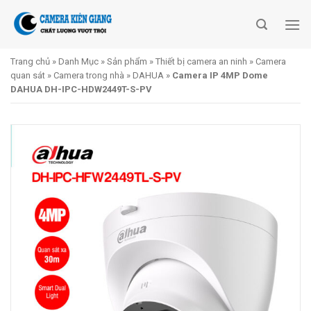
Skip
to
content
Trang chủ
»
Danh Mục
»
Sản phẩm
»
Thiết bị camera an ninh
»
Camera
quan sát
»
Camera trong nhà
»
DAHUA
»
Camera IP 4MP Dome
DAHUA DH-IPC-HDW2449T-S-PV