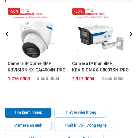
50%
50%
Camera IP Dome 4MP
Camera IP thân 8MP
KBVISION KX-CAi4004N-PRO
KBVISION KX-C8003SN-PRO
3.550.000đ
4.655.000đ
1.775.000đ
2.327.000đ
Tìm kiếm nhiều:
Thiết bị viễn thông
Camera an ninh
Thiết bị Số - Công Nghệ