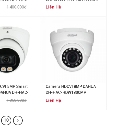
-IL-A
1.400.000đ
Liên Hệ
CVI 5MP Smart
Camera HDCVI 8MP DAHUA
 DAHUA DH-HAC-
DH-HAC-HDW1800MP
-IL-A
1.850.000đ
Liên Hệ
10