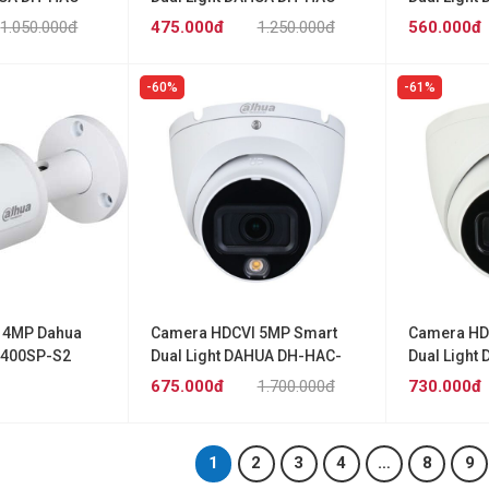
-IL-A
HDW1200TLMP-IL-A
HDW1200TP
1.050.000đ
475.000đ
1.250.000đ
560.000đ
60%
61%
 4MP Dahua
Camera HDCVI 5MP Smart
Camera HD
400SP-S2
Dual Light DAHUA DH-HAC-
Dual Light
HDW1500TLMP-IL-A
HDW1500TP
675.000đ
1.700.000đ
730.000đ
1
2
3
4
…
8
9