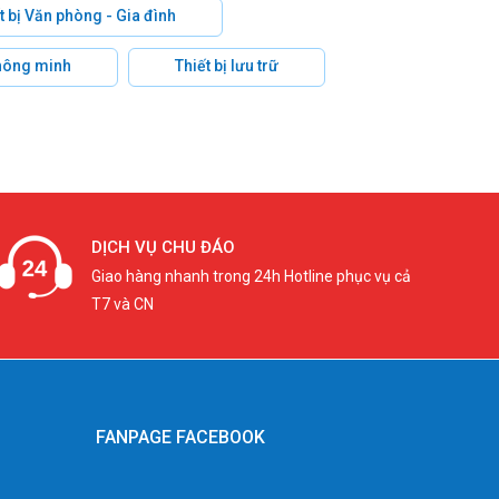
t bị Văn phòng - Gia đình
hông minh
Thiết bị lưu trữ
DỊCH VỤ CHU ĐÁO
Giao hàng nhanh trong 24h Hotline phục vụ cả
T7 và CN
FANPAGE FACEBOOK