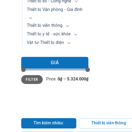
Thiết bị số - Công nghệ
Thiết bị Văn phòng - Gia đình
Thiết bị viễn thông
Thiết bị y tế - sức khỏe
Vật tư-Thiết bị điện
GIÁ
Min
Max
Price:
0₫
—
5.324.000₫
FILTER
price
price
Tìm kiếm nhiều:
Thiết bị viễn thông