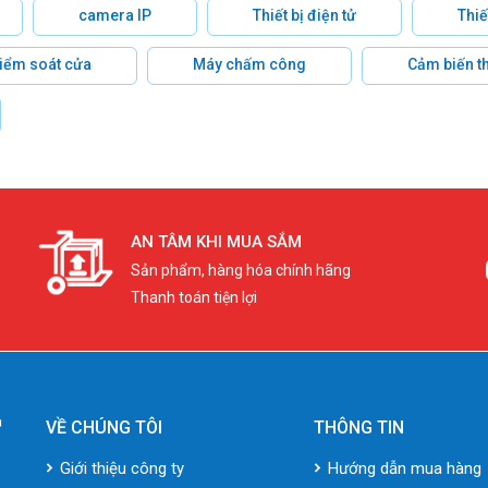
camera IP
Thiết bị điện tử
Thiế
 kiểm soát cửa
Máy chấm công
Cảm biến t
AN TÂM KHI MUA SẮM
Sản phẩm, hàng hóa chính hãng
Thanh toán tiện lợi
VỀ CHÚNG TÔI
THÔNG TIN
Giới thiệu công ty
Hướng dẫn mua hàng