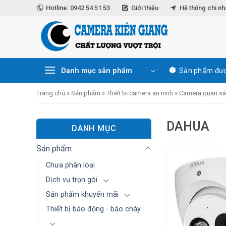
Skip
Hotline: 0942 54 51 53
Giới thiệu
Hệ thống chi n
to
content
Danh mục sản phẩm
Sản phẩm đượ
Trang chủ
»
Sản phẩm
»
Thiết bị camera an ninh
»
Camera quan sá
DAHUA
DANH MỤC
Sản phẩm
Chưa phân loại
Dịch vụ trọn gói
Sản phẩm khuyến mãi
Thiết bị báo động - báo cháy