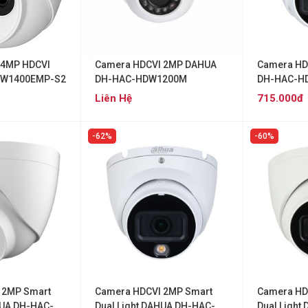
 4MP HDCVI
Camera HDCVI 2MP DAHUA
Camera HD
DW1400EMP-S2
DH-HAC-HDW1200M
DH-HAC-H
Liên Hệ
715.000đ
62%
60%
 2MP Smart
Camera HDCVI 2MP Smart
Camera HD
HUA DH-HAC-
Dual Light DAHUA DH-HAC-
Dual Light