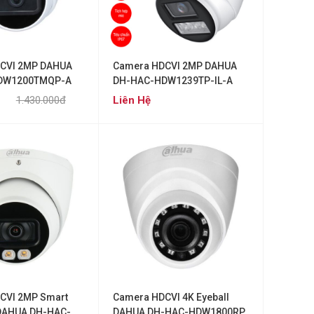
CVI 2MP DAHUA
Camera HDCVI 2MP DAHUA
DW1200TMQP-A
DH-HAC-HDW1239TP-IL-A
1.430.000đ
Liên Hệ
CVI 2MP Smart
Camera HDCVI 4K Eyeball
 DAHUA DH-HAC-
DAHUA DH-HAC-HDW1800RP