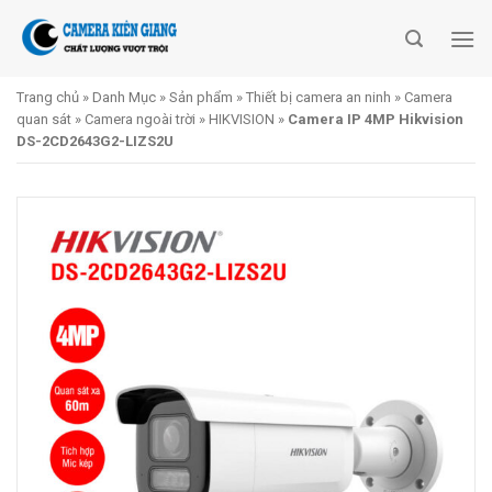
Skip
to
content
Trang chủ
»
Danh Mục
»
Sản phẩm
»
Thiết bị camera an ninh
»
Camera
quan sát
»
Camera ngoài trời
»
HIKVISION
»
Camera IP 4MP Hikvision
DS-2CD2643G2-LIZS2U