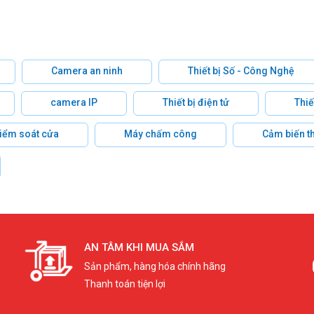
Camera an ninh
Thiết bị Số - Công Nghệ
camera IP
Thiết bị điện tử
Thiế
 kiểm soát cửa
Máy chấm công
Cảm biến t
AN TÂM KHI MUA SẮM
Sản phẩm, hàng hóa chính hãng
Thanh toán tiện lợi