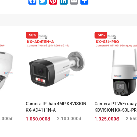
Facebook
Twitter
Pinterest
LinkedIn
Email
Share
50%
50%
P
Camera IP thân 4MP KBVISION
Camera PT WiFi quay
KX-AD4111N-A
KBVISION KX-S3L-P
0.000đ
2.100.000đ
2.65
1.050.000đ
1.325.000đ