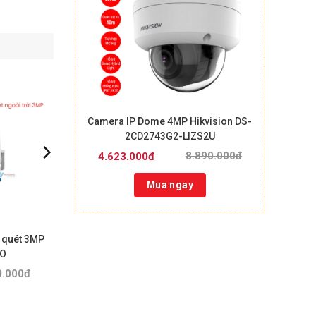
Camera IP Dome 4MP Hikvision DS-
2CD2743G2-LIZS2U
8.890.000đ
4.623.000đ
Mua ngay
 quét 3MP
RO
0.000đ