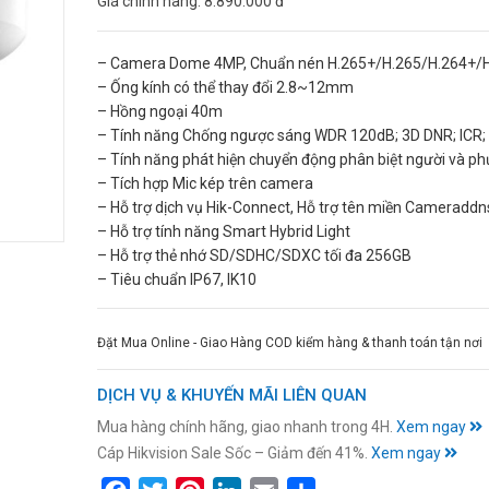
Giá chính hãng:
8.890.000 đ
– Camera Dome 4MP, Chuẩn nén H.265+/H.265/H.264+/
– Ống kính có thể thay đổi 2.8~12mm
– Hồng ngoại 40m
– Tính năng Chống ngược sáng WDR 120dB; 3D DNR; ICR; 
– Tính năng phát hiện chuyển động phân biệt người và ph
– Tích hợp Mic kép trên camera
– Hỗ trợ dịch vụ Hik-Connect, Hỗ trợ tên miền Cameraddn
– Hỗ trợ tính năng Smart Hybrid Light
– Hỗ trợ thẻ nhớ SD/SDHC/SDXC tối đa 256GB
– Tiêu chuẩn IP67, IK10
Đặt Mua Online - Giao Hàng COD kiểm hàng & thanh toán tận nơi
DỊCH VỤ & KHUYẾN MÃI LIÊN QUAN
Mua hàng chính hãng, giao nhanh trong 4H.
Xem ngay
Cáp Hikvision Sale Sốc – Giảm đến 41%.
Xem ngay