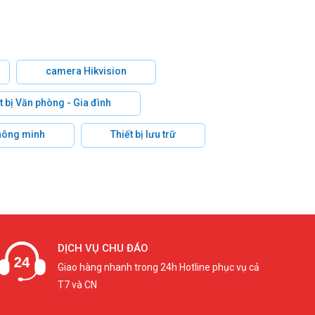
camera Hikvision
t bị Văn phòng - Gia đình
hông minh
Thiết bị lưu trữ
DỊCH VỤ CHU ĐÁO
Giao hàng nhanh trong 24h Hotline phục vụ cả
T7 và CN