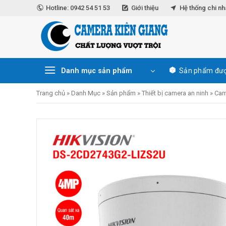
Skip
Hotline: 0942 54 51 53
Giới thiệu
Hệ thống chi n
to
content
Danh mục sản phẩm
Sản phẩm đượ
Trang chủ
»
Danh Mục
»
Sản phẩm
»
Thiết bị camera an ninh
»
Cam