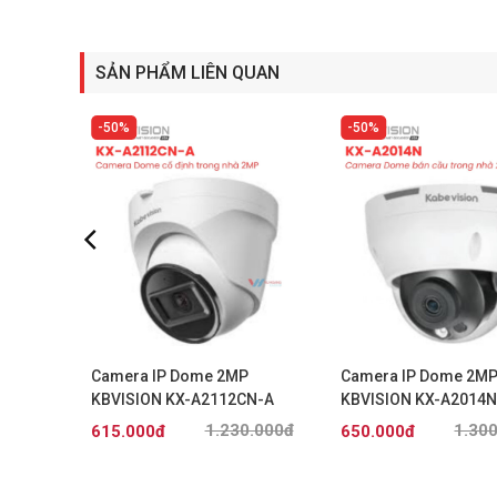
SẢN PHẨM LIÊN QUAN
50%
50%
 quét 5MP
Camera IP Dome 2MP
Camera IP Dome 2M
KBVISION KX-A2112CN-A
KBVISION KX-A2014N
.000đ
1.230.000đ
1.30
615.000đ
650.000đ