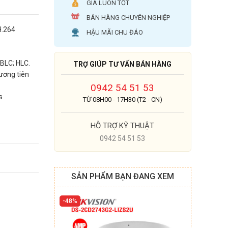
GIÁ LUÔN TỐT
BÁN HÀNG CHUYÊN NGHIỆP
H.264
HẬU MÃI CHU ĐÁO
BLC; HLC.
TRỢ GIÚP TƯ VẤN BÁN HÀNG
ương tiên
0942 54 51 53
s
TỪ 08H00 - 17H30 (T2 - CN)
HỖ TRỢ KỸ THUẬT
0942 54 51 53
SẢN PHẨM BẠN ĐANG XEM
48%