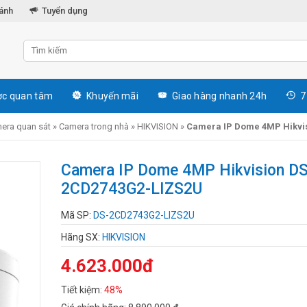
hánh
Tuyển dụng
c quan tâm
Khuyến mãi
Giao hàng nhanh 24h
7
era quan sát
»
Camera trong nhà
»
HIKVISION
»
Camera IP Dome 4MP Hikvi
Camera IP Dome 4MP Hikvision DS
2CD2743G2-LIZS2U
Mã SP:
DS-2CD2743G2-LIZS2U
Hãng SX:
HIKVISION
4.623.000đ
Tiết kiệm:
48%