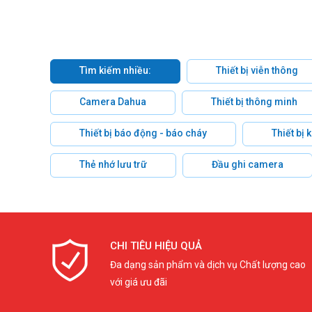
Tìm kiếm nhiều:
Thiết bị viễn thông
Camera Dahua
Thiết bị thông minh
Thiết bị báo động - báo cháy
Thiết bị
Thẻ nhớ lưu trữ
Đầu ghi camera
CHI TIÊU HIỆU QUẢ
Đa dạng sản phẩm và dịch vụ Chất lượng cao
với giá ưu đãi