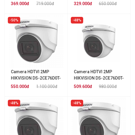
HIKVISION DS-2CE76D0T-
HIKVISION DS-2CE76D0T-
369.000đ
719.000đ
329.000đ
650.000đ
EXLMF
EXLPF
50%
48%
Camera HDTVI 2MP
Camera HDTVI 2MP
HIKVISION DS-2CE76D0T-
HIKVISION DS-2CE76D0T-
ITMFS
ITPFS
550.000đ
1.100.000đ
509.600đ
980.000đ
48%
48%