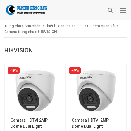
Skip
to
content
Trang chủ
»
Sản phẩm
»
Thiết bị camera an ninh
»
Camera quan sát
»
Camera trong nhà
»
HIKVISION
HIKVISION
49%
49%
Camera HDTVI 2MP
Camera HDTVI 2MP
Dome Dual Light
Dome Dual Light