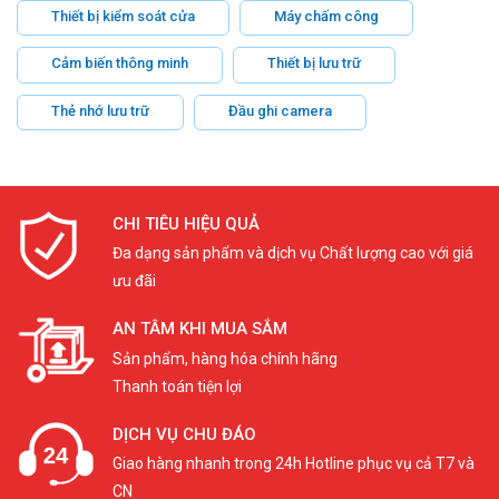
Thiết bị kiểm soát cửa
Máy chấm công
Cảm biến thông minh
Thiết bị lưu trữ
Thẻ nhớ lưu trữ
Đầu ghi camera
CHI TIÊU HIỆU QUẢ
Đa dạng sản phẩm và dịch vụ Chất lượng cao với giá
ưu đãi
AN TÂM KHI MUA SẮM
Sản phẩm, hàng hóa chính hãng
Thanh toán tiện lợi
DỊCH VỤ CHU ĐÁO
Giao hàng nhanh trong 24h Hotline phục vụ cả T7 và
CN