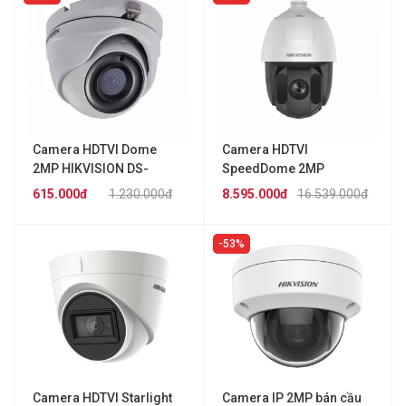
Camera HDTVI Dome
Camera HDTVI
2MP HIKVISION DS-
SpeedDome 2MP
2CE76D3T-ITM
HIKVISION DS-
615.000đ
1.230.000đ
8.595.000đ
16.539.000đ
2AE5225TI-A
53%
Camera HDTVI Starlight
Camera IP 2MP bán cầu