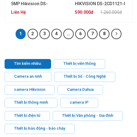
5MP Hikvision DS-
HIKVISION DS-2CD1121-I
2CE78H8T-IT3F
Liên Hệ
590.000đ
1.260.000đ
1
2
3
4
…
6
7
8
Tìm kiếm nhiều:
Thiết bị viễn thông
Camera an ninh
Thiết bị Số - Công Nghệ
camera Hikvision
Camera Dahua
Thiết bị thông minh
camera IP
Thiết bị điện tử
Thiết bị Văn phòng - Gia đình
Thiết bị báo động - báo cháy